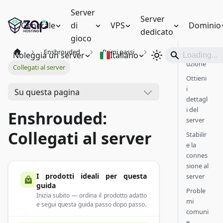
Server
Server
Generale
di
VPS
Dominio
dedicato
gioco
Enshrouded
Primi passi
Introd
Noleggia un server
Italiano
uzione
Collegati al server
Ottieni
i
Su questa pagina
dettagl
i del
Enshrouded:
server
Collegati al server
Stabilir
e la
connes
sione al
I prodotti ideali per questa
server
guida
Proble
Inizia subito — ordina il prodotto adatto
mi
e segui questa guida passo dopo passo.
comuni
e