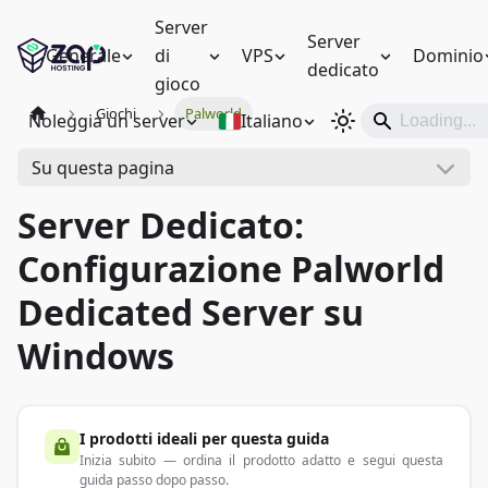
Server
Server
Generale
di
VPS
Dominio
dedicato
gioco
Giochi
Palworld
Noleggia un server
Italiano
Su questa pagina
Server Dedicato:
Configurazione Palworld
Dedicated Server su
Windows
I prodotti ideali per questa guida
Inizia subito — ordina il prodotto adatto e segui questa
guida passo dopo passo.