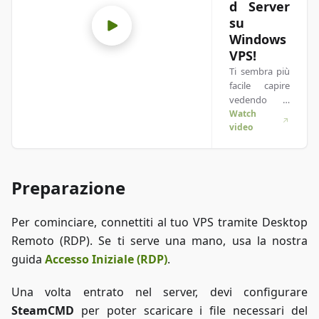
d Server
su
Windows
VPS!
Ti sembra più
facile capire
vedendo le
cose in
Watch
video
azione? Ci
pensiamo noi!
Immergiti nel
nostro video
Preparazione
che ti spiega
tutto. Che tu
sia di fretta o
Per cominciare, connettiti al tuo VPS tramite Desktop
preferisca
Remoto (RDP). Se ti serve una mano, usa la nostra
imparare nel
modo più
guida
Accesso Iniziale (RDP)
.
coinvolgente
possibile!
Una volta entrato nel server, devi configurare
SteamCMD
per poter scaricare i file necessari del