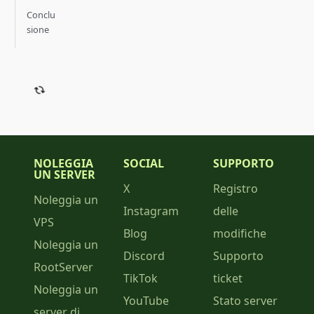
Conclu
sione
NOLEGGIA
SOCIAL
SUPPORTO
UN SERVER
X
Registro
Noleggia un
Instagram
delle
VPS
Blog
modifiche
Noleggia un
Discord
Supporto
RootServer
TikTok
ticket
Noleggia un
YouTube
Stato server
server di