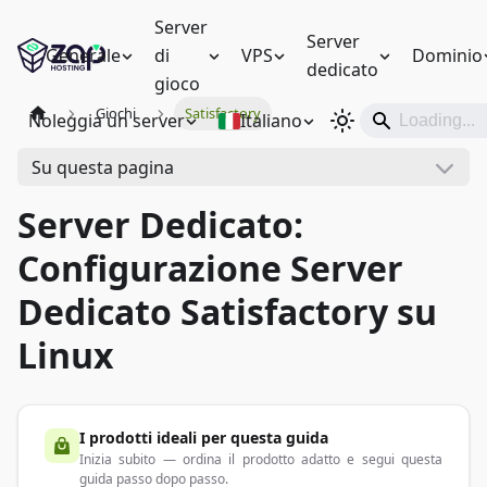
Server
Server
Generale
di
VPS
Dominio
dedicato
gioco
Giochi
Satisfactory
Noleggia un server
Italiano
Su questa pagina
Server Dedicato:
Configurazione Server
Dedicato Satisfactory su
Linux
I prodotti ideali per questa guida
Inizia subito — ordina il prodotto adatto e segui questa
guida passo dopo passo.