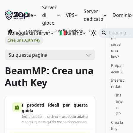
Server
Server
Generale
di
VPS
Dominio
dedicato
gioco
BeamMP
Configurazione
Perché
Noleggia un server
Italiano
mi
Crea una Auth Key
serve
una
Su questa pagina
key?
Prepar
BeamMP: Crea una
azione
Auth Key
Inserisc
i i dati
Ins
eris
I prodotti ideali per questa
ci
guida
l’IP
Inizia subito — ordina il prodotto adatto
e segui questa guida passo dopo passo.
Crea la
Key