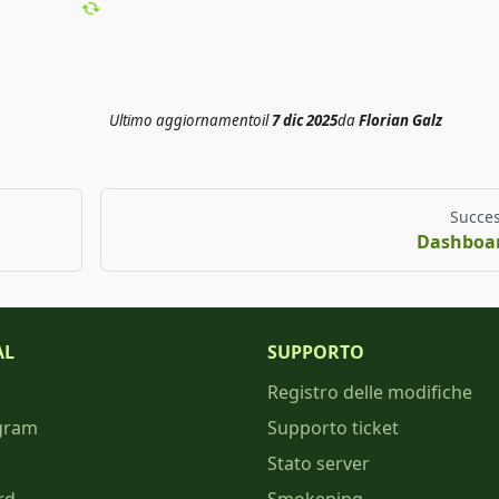
Ultimo aggiornamento
il
7 dic 2025
da
Florian Galz
Succes
Dashboa
AL
SUPPORTO
Registro delle modifiche
gram
Supporto ticket
Stato server