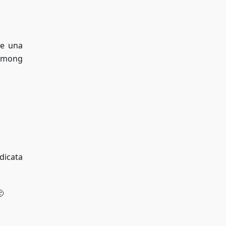
re una
 Among
ndicata
