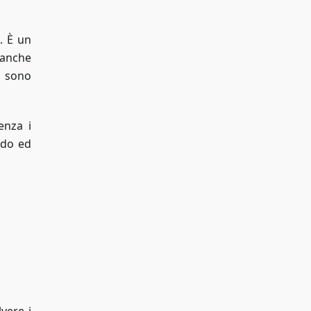
. È un
 anche
e sono
enza i
ido ed