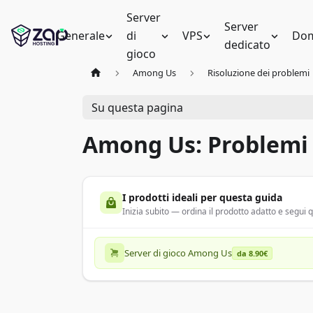
Server
Server
Generale
di
VPS
Dom
dedicato
gioco
Among Us
Risoluzione dei problemi
Su questa pagina
Among Us: Problemi
I prodotti ideali per questa guida
Inizia subito — ordina il prodotto adatto e segui
Server di gioco Among Us
da 8.90€