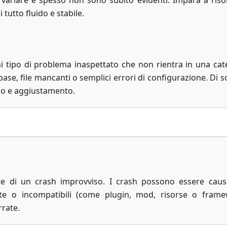
variare e spesso non sono subito evidenti. Impara a risol
tutto fluido e stabile.
i tipo di problema inaspettato che non rientra in una cat
se, file mancanti o semplici errori di configurazione. Di so
lo e aggiustamento.
te di un crash improvviso. I crash possono essere caus
tte o incompatibili (come plugin, mod, risorse o frame
rrate.