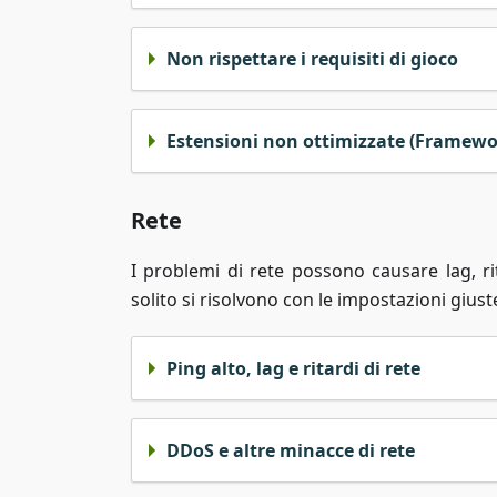
Non rispettare i requisiti di gioco
Estensioni non ottimizzate (Framewor
Rete
I problemi di rete possono causare lag, r
solito si risolvono con le impostazioni giust
Ping alto, lag e ritardi di rete
DDoS e altre minacce di rete