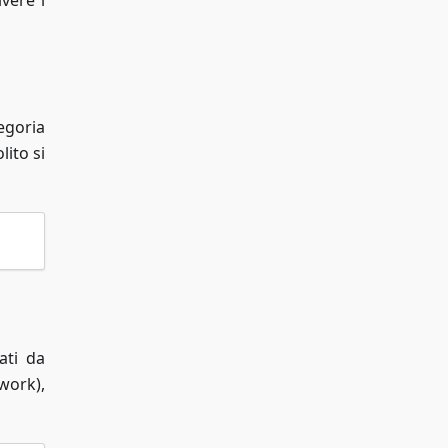
vere i
egoria
lito si
ati da
work),