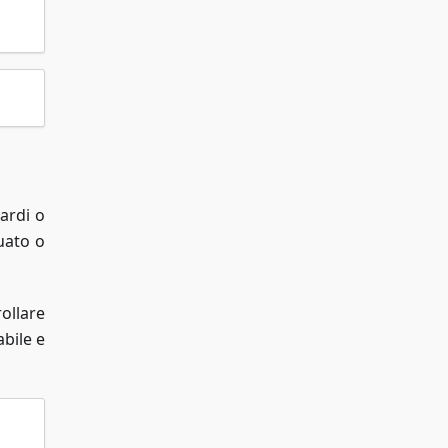
ardi o
uato o
ollare
bile e