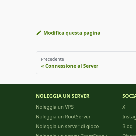
Modifica questa pagina
Precedente
Connessione al Server
NOLEGGIA UN SERVER
SOCI
Noleggia un VPS
X
Noleggia un RootServer
Insta
Noleggia un server di gioco
Blog