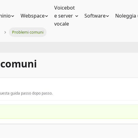
Voicebot
inio
Webspace
e server
Software
Noleggia 
vocale
Problemi comuni
 comuni
 questa guida passo dopo passo.