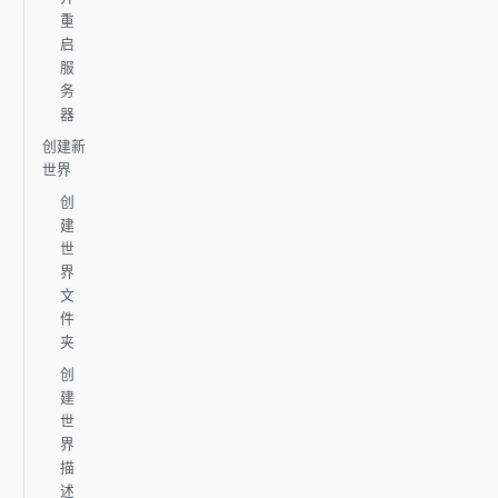
重
启
服
务
器
创建新
世界
创
建
世
界
文
件
夹
创
建
世
界
描
述