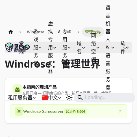
语
音
虚
机
游
拟
专
器
Windrose
é…ç½®
管理世界
网
戏
专
用
人
常
域
络
软
服
用
服
&
本页总览
规
名
空
件
务
服
务
语
间
Windrose：管理世界
器
务
器
音
器
服
务
器
本指南的理想产品
立即开始 — 订购合适的产品，按照本指南一步一步操作。
租用服务器
中文
Windrose Gameserver
起步价 5.90€