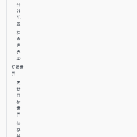
务
器
配
置
检
查
世
界
ID
切换世
界
更
新
目
标
世
界
保
存
并