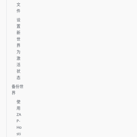
文
件
设
置
新
世
界
为
激
活
状
态
备份世
界
使
用
ZA
P-
Ho
sti