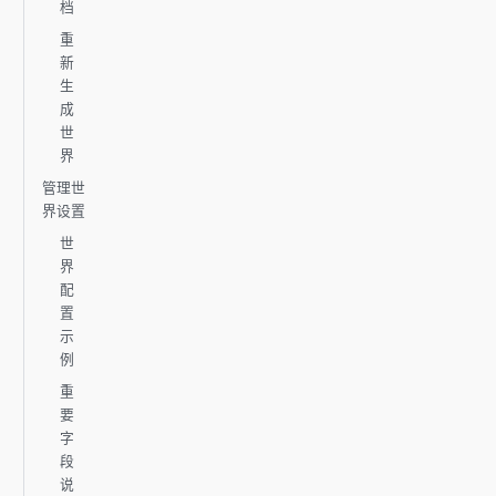
档
重
新
生
成
世
界
管理世
界设置
世
界
配
置
示
例
重
要
字
段
说