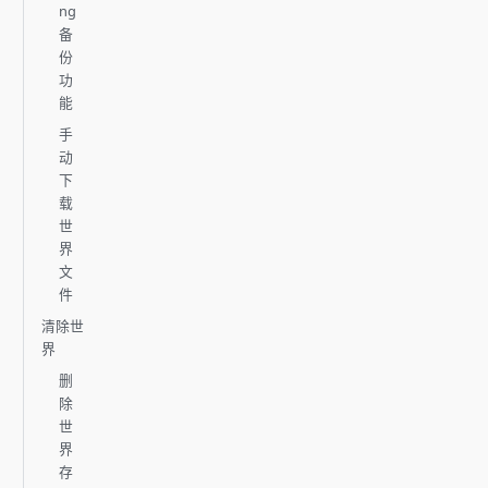
ng
备
份
功
能
手
动
下
载
世
界
文
件
清除世
界
删
除
世
界
存