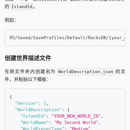
的
。
IslandId
例如：
R5/Saved/SaveProfiles/Default/RocksDB/[your_ga
创建世界描述文件
在新文件夹内创建名为
的文
WorldDescription.json
件，并粘贴以下模板：
{
"Version"
:
1
,
"WorldDescription"
:
{
"IslandId"
:
"YOUR_NEW_WORLD_ID"
,
"WorldName"
:
"My Second World"
,
"WorldPresetType"
:
"Medium"
,