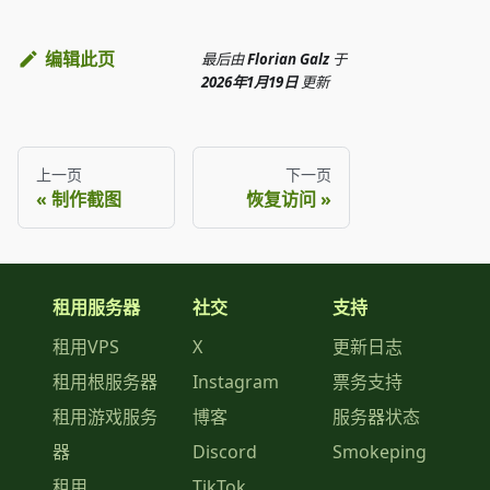
编辑此页
最后
由
Florian Galz
于
2026年1月19日
更新
上一页
下一页
制作截图
恢复访问
租用服务器
社交
支持
租用VPS
X
更新日志
租用根服务器
Instagram
票务支持
租用游戏服务
博客
服务器状态
器
Discord
Smokeping
租用
TikTok