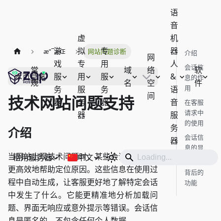
语
音
虚
机
游
拟
专
器
æ”¯æŒ
网站问题诊断
介绍
网
戏
专
用
人
会话信
常
域
络
软
服
用
服
&
本页总览
息的作
规
名
空
件
用
务
服
务
语
间
技术网站问题支持
器
务
器
音
在客服
请求中
器
服
的使用
务
介绍
会话信
器
息的显
当网站出现技术问题时，某些会话信息可以
租用服务器
中文
示
更高效地帮助定位原因。这些信息在使用过
背后的
程中自动生成，让客服更好地了解特定会话
功能
中发生了什么。它能更精准地分析加载问
题、界面无响应或意外提示等错误。会话信
息是匿名的，不包含任何个人数据。