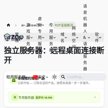
语
音
虚
机
游
拟
专
器
æ•…éšœæŽ’é™¤
RDP连接断开
网
戏
专
用
人
常
域
络
软
服
用
服
&
本页总览
规
名
空
件
务
服
务
语
间
独立服务器：远程桌面连接断
器
务
器
音
器
服
开
务
器
租用服务器
中文
本指南的理想产品
立即开始 — 订购合适的产品，按照本指南一步一步操作。
专用服务器
起步价 58.90€