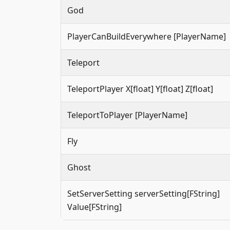
God
PlayerCanBuildEverywhere [PlayerName]
Teleport
TeleportPlayer X[float] Y[float] Z[float]
TeleportToPlayer [PlayerName]
Fly
Ghost
SetServerSetting serverSetting[FString]
Value[FString]