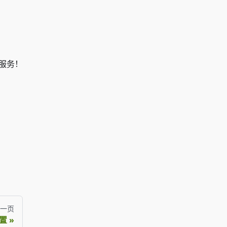
服务！
一页
置