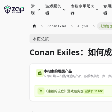
常
游戏服务
虚拟专用服务
专用
规
器
器
器
Conan Exiles
é…ç½®
成为管
本页总览
Conan Exiles：
本指南的理想产品
立即开始 — 订购合适的产品，按照本指南一步一步
《康纳的流亡》游戏服务器
起步价 13.80€