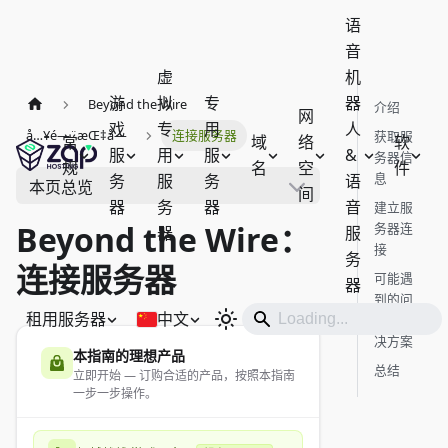
语
音
虚
机
游
拟
专
器
Beyond the Wire
介绍
网
戏
专
用
人
å…¥é—¨æŒ‡å—
连接服务器
获取服
常
域
络
软
服
用
服
&
务器信
规
名
空
件
息
务
服
务
语
本页总览
间
器
务
器
音
建立服
Beyond the Wire：
务器连
器
服
接
务
连接服务器
可能遇
器
到的问
租用服务器
中文
题及解
决方案
本指南的理想产品
总结
立即开始 — 订购合适的产品，按照本指南
一步一步操作。