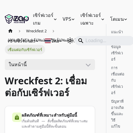
เซิร์ฟเวอร์
เซิร์ฟเวอร์
ทั่วไป
VPS
โดเมน
เกม
เฉพาะ
Wreckfest 2
แนะนำ
เช่าเซิร์ฟเวอร์
ไทย
à¹€à¸£à¸´à¹ˆà¸¡à¸•à¹‰à¸™à¹ƒà¸Šà¹‰à¸‡à¸²à¸™
รับ
ข้อมูล
เชื่อมต่อกับเซิร์ฟเวอร์
เซิร์ฟเว
อร์
ในหน้านี้
การ
เชื่อมต่อ
Wreckfest 2: เชื่อม
กับ
เซิร์ฟเว
ต่อกับเซิร์ฟเวอร์
อร์
ปัญหาที่
อาจเกิด
ขึ้นและ
ผลิตภัณฑ์ที่เหมาะสำหรับคู่มือนี้
วิธี
เริ่มต้นทันที — สั่งซื้อผลิตภัณฑ์ที่เหมาะสม
แก้ไข
และทำตามคู่มือนี้ทีละขั้นตอน