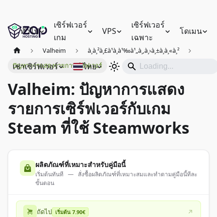
เซิร์ฟเวอร์
เซิร์ฟเวอร์
ทั่วไป
VPS
โดเมน
เกม
เฉพาะ
Valheim
à¸à¸²à¸£à¹à¸à¹‰à¹„à¸‚à¸›à¸±à¸à¸«à¸²
เช่าเซิร์ฟเวอร์
ไทย
ปัญหาการแสดงรายการเซิร์ฟเวอร์
Valheim: ปัญหาการแสดง
รายการเซิร์ฟเวอร์กับเกม
Steam ที่ใช้ Steamworks
ผลิตภัณฑ์ที่เหมาะสำหรับคู่มือนี้
เริ่มต้นทันที — สั่งซื้อผลิตภัณฑ์ที่เหมาะสมและทำตามคู่มือนี้ทีละ
ขั้นตอน
ถัดไป
เริ่มต้น 7.90€