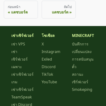
ก่อนหน้า
ถัดไป
แดชบอร์ด
แดชบอร์ด
เช่าเซิร์ฟเวอร์
โซเชียล
MINECRAFT
เช่า VPS
X
บันทึกการ
เช่า
Instagram
เปลี่ยนแปลง
เซิร์ฟเวอร์
Exiled
การสนับสนุน
เฉพาะ
Discord
ตั๋ว
เช่าเซิร์ฟเวอร์
TikTok
สถานะ
เกม
YouTube
เซิร์ฟเวอร์
เช่าเซิร์ฟเวอร์
Smokeping
TeamSpeak
เช่า Discord