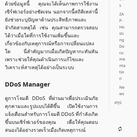
ด้วยข้อมูลนี้ คุณจะได้เห็นภาพการใช้งาน
s
เซิร์ฟเวอร์อย่างชัดเจน นอกจากนี้สถิติเหล่านี้
ZA
ยังช่วยระบุปัญหาด้านประสิทธิภาพและ
P-
Ho
จำกัดสาเหตุได้ เช่น คุณสามารถตรวจสอบ
sti
ได้ว่าเมื่อใดที่การใช้งานเพิ่มขึ้นและ
ng
เกี่ยวข้องกับเหตุการณ์หรือการเปลี่ยนแปลง
Do
ใด นี่สำคัญมากเมื่อเกิดปัญหากะทันหัน
cu
เพราะช่วยให้คุณดำเนินการแก้ไขและ
me
nta
วิเคราะห์สาเหตุได้อย่างเป็นระบบ
tio
n
DDoS Manager
Ne
ws
ดูการโจมตี DDoS ที่ผ่านมาเพื่อประเมินภัย
สรุป
คุกคามและรูปแบบได้ดีขึ้น เปิดใช้งานการ
แจ้งเตือนสำหรับการโจมตี DDoS ที่กำลังเกิด
ขึ้นบนเซิร์ฟเวอร์ของคุณ เพื่อให้คุณตอบ
สนองได้อย่างรวดเร็วเมื่อเกิดเหตุการณ์