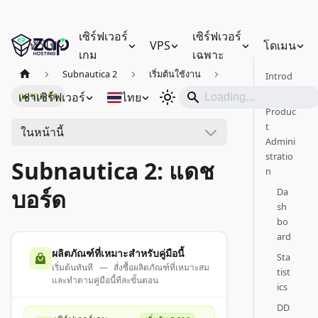
เซิร์ฟเวอร์
เซิร์ฟเวอร์
ทั่วไป
VPS
โดเมน
เกม
เฉพาะ
Subnautica 2
เริ่มต้นใช้งาน
Introd
uction
เช่าเซิร์ฟเวอร์
ไทย
แดชบอร์ด
Produc
t
ในหน้านี้
Admini
stratio
Subnautica 2: แดช
n
บอร์ด
Da
sh
bo
ard
ผลิตภัณฑ์ที่เหมาะสำหรับคู่มือนี้
Sta
เริ่มต้นทันที — สั่งซื้อผลิตภัณฑ์ที่เหมาะสม
tist
และทำตามคู่มือนี้ทีละขั้นตอน
ics
DD