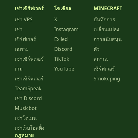
เช่าเซิร์ฟเวอร์
โซเชียล
MINECRAFT
เช่า VPS
X
บันทึกการ
เช่า
Instagram
เปลี่ยนแปลง
เซิร์ฟเวอร์
Exiled
การสนับสนุน
เฉพาะ
Discord
ตั๋ว
เช่าเซิร์ฟเวอร์
TikTok
สถานะ
เกม
YouTube
เซิร์ฟเวอร์
เช่าเซิร์ฟเวอร์
Smokeping
TeamSpeak
เช่า Discord
Musicbot
เช่าโดเมน
เช่าเว็บโฮสติ้ง
กฎหมาย