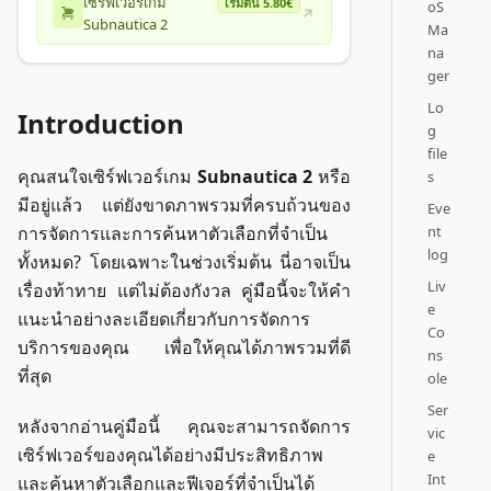
เซิร์ฟเวอร์เกม
เริ่มต้น 5.80€
oS
Subnautica 2
Ma
na
ger
Lo
Introduction
g
file
คุณสนใจเซิร์ฟเวอร์เกม
Subnautica 2
หรือ
s
มีอยู่แล้ว แต่ยังขาดภาพรวมที่ครบถ้วนของ
Eve
nt
การจัดการและการค้นหาตัวเลือกที่จำเป็น
log
ทั้งหมด? โดยเฉพาะในช่วงเริ่มต้น นี่อาจเป็น
Liv
เรื่องท้าทาย แต่ไม่ต้องกังวล คู่มือนี้จะให้คำ
e
แนะนำอย่างละเอียดเกี่ยวกับการจัดการ
Co
บริการของคุณ เพื่อให้คุณได้ภาพรวมที่ดี
ns
ที่สุด
ole
Ser
หลังจากอ่านคู่มือนี้ คุณจะสามารถจัดการ
vic
เซิร์ฟเวอร์ของคุณได้อย่างมีประสิทธิภาพ
e
Int
และค้นหาตัวเลือกและฟีเจอร์ที่จำเป็นได้