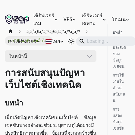
เซิร์ฟเวอร์
เซิร์ฟเวอร์
ทั่วไป
VPS
โดเมน
เกม
เฉพาะ
à¸à¸²à¸£à¸ªà¸™à¸±à¸šà¸ªà¸™à¸¸à¸™
บทนำ
เช่าเซิร์ฟเวอร์
ไทย
การวินิจฉัยปัญหาเว็บไซต์
จุด
ประสงค์
ของ
ในหน้านี้
ข้อมูล
เซสชัน
การสนับสนุนปัญหา
การใช้
เว็บไซต์เชิงเทคนิค
งานใน
คำขอ
สนับสนุ
น
บทนำ
การ
แสดง
เมื่อเกิดปัญหาเชิงเทคนิคบนเว็บไซต์ ข้อมูล
ข้อมูล
เซสชันบางอย่างจะช่วยระบุสาเหตุได้อย่างมี
เซสชัน
ประสิทธิภาพมากขึ้น ข้อมูลนี้จะถูกสร้างขึ้น