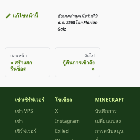
แก้ไขหน้านี้
อัปเดตล่าสุด
เมื่อวันที่
9
ธ.ค. 2568
โดย
Florian
Galz
ก่อนหน้า
ถัดไป
สร้างสก
กู้คืนการเข้าถึง
รีนช็อต
เช่าเซิร์ฟเวอร์
โซเชียล
MINECRAFT
เช่า VPS
X
บันทึกการ
เช่า
Instagram
เปลี่ยนแปลง
เซิร์ฟเวอร์
Exiled
การสนับสนุน