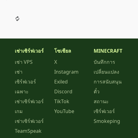
เช่าเซิร์ฟเวอร์
โซเชียล
MINECRAFT
เช่า VPS
X
บันทึกการ
เช่า
Instagram
เปลี่ยนแปลง
เซิร์ฟเวอร์
Exiled
การสนับสนุน
เฉพาะ
Discord
ตั๋ว
เช่าเซิร์ฟเวอร์
TikTok
สถานะ
เกม
YouTube
เซิร์ฟเวอร์
เช่าเซิร์ฟเวอร์
Smokeping
TeamSpeak