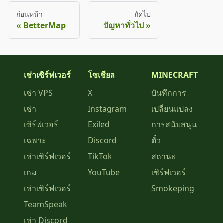
ก่อนหน้า
ถัดไป
BetterMap
ปัญหาทั่วไป
เช่าเซิร์ฟเวอร์
โซเชียล
MINECRAFT
เช่า VPS
X
บันทึกการ
เช่า
Instagram
เปลี่ยนแปลง
เซิร์ฟเวอร์
Exiled
การสนับสนุน
เฉพาะ
Discord
ตั๋ว
เช่าเซิร์ฟเวอร์
TikTok
สถานะ
เกม
YouTube
เซิร์ฟเวอร์
เช่าเซิร์ฟเวอร์
Smokeping
TeamSpeak
เช่า Discord