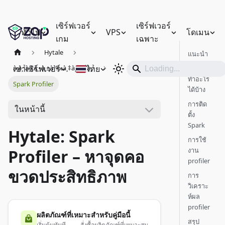
เซิร์ฟเวอร์
เซิร์ฟเวอร์
ทั่วไป
VPS
โดเมน
เกม
เฉพาะ
Hytale
แนะนำ
เช่าเซิร์ฟเวอร์
ไทย
à¸à¸²à¸£à¸•à¸±à¹‰à¸‡à¸„à¹ˆà¸²
Spark
ทำอะไร
Spark Profiler
ได้บ้าง
การติด
ในหน้านี้
ตั้ง
Spark
Hytale: Spark
การใช้
งาน
Profiler – หาจุดคอ
profiler
ขวดประสิทธิภาพ
การ
วิเคราะ
ห์ผล
profiler
ผลิตภัณฑ์ที่เหมาะสำหรับคู่มือนี้
สรุป
เริ่มต้นทันที — สั่งซื้อผลิตภัณฑ์ที่เหมาะสม