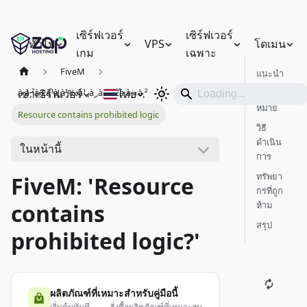
เซิร์ฟเวอร์
เซิร์ฟเวอร์
ทั่วไป
VPS
โดเมน
เกม
เฉพาะ
FiveM
แนะนำ
เช่าเซิร์ฟเวอร์
ไทย
à¸à¸²à¸£à¹à¸à¹‰à¹„à¸‚à¸›à¸±à¸à¸«à¸²
ความ
หมาย
Resource contains prohibited logic
วิธี
ดำเนิน
ในหน้านี้
การ
ทรัพยา
FiveM: 'Resource
กรที่ถูก
ห้าม
contains
สรุป
prohibited logic?'
ผลิตภัณฑ์ที่เหมาะสำหรับคู่มือนี้
เริ่มต้นทันที — สั่งซื้อผลิตภัณฑ์ที่เหมาะสม