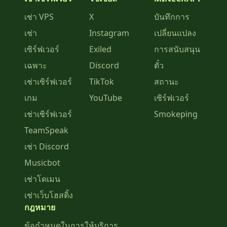
เช่า VPS
X
บันทึกการ
เช่า
Instagram
เปลี่ยนแปลง
เซิร์ฟเวอร์
Exiled
การสนับสนุน
เฉพาะ
Discord
ตั๋ว
เช่าเซิร์ฟเวอร์
TikTok
สถานะ
เกม
YouTube
เซิร์ฟเวอร์
เช่าเซิร์ฟเวอร์
Smokeping
TeamSpeak
เช่า Discord
Musicbot
เช่าโดเมน
เช่าเว็บโฮสติ้ง
กฎหมาย
ข้อกำหนดในการให้บริการ