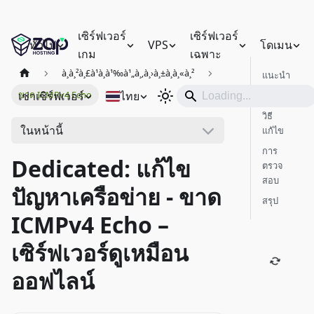
เซิร์ฟเวอร์
เซิร์ฟเวอร์
ทั่วไป
VPS
โดเมน
เกม
เฉพาะ
à¸à¸²à¸£à¹à¸à¹‰à¹„à¸‚à¸›à¸±à¸à¸«à¸²
แนะนำ
เช่าเซิร์ฟเวอร์
ไทย
ขาด ICMPv4 Echo
สาเหตุ
วิธี
ในหน้านี้
แก้ไข
การ
Dedicated: แก้ไข
ตรวจ
สอบ
ปัญหาเครือข่าย - ขาด
สรุป
ICMPv4 Echo –
เซิร์ฟเวอร์ดูเหมือน
ออฟไลน์