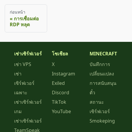
ก่อนหน้า
การเชื่อมต่อ
RDP หลุด
เช่าเซิร์ฟเวอร์
โซเชียล
MINECRAFT
เช่า VPS
X
บันทึกการ
เช่า
Instagram
เปลี่ยนแปลง
เซิร์ฟเวอร์
Exiled
การสนับสนุน
เฉพาะ
Discord
ตั๋ว
เช่าเซิร์ฟเวอร์
TikTok
สถานะ
เกม
YouTube
เซิร์ฟเวอร์
เช่าเซิร์ฟเวอร์
Smokeping
TeamSpeak