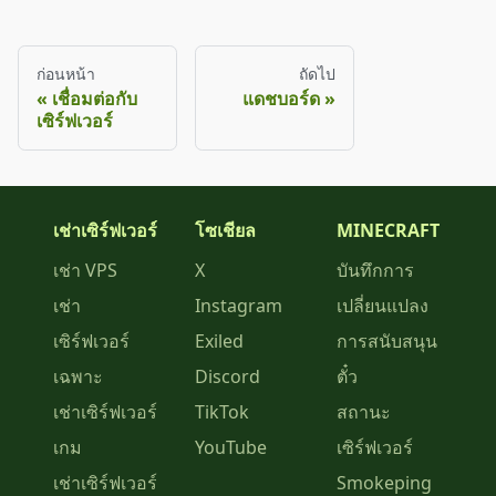
ก่อนหน้า
ถัดไป
เชื่อมต่อกับ
แดชบอร์ด
เซิร์ฟเวอร์
เช่าเซิร์ฟเวอร์
โซเชียล
MINECRAFT
เช่า VPS
X
บันทึกการ
เช่า
Instagram
เปลี่ยนแปลง
เซิร์ฟเวอร์
Exiled
การสนับสนุน
เฉพาะ
Discord
ตั๋ว
เช่าเซิร์ฟเวอร์
TikTok
สถานะ
เกม
YouTube
เซิร์ฟเวอร์
เช่าเซิร์ฟเวอร์
Smokeping