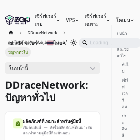
เซิร์ฟเวอร์
เซิร์ฟเวอร์
ทั่วไป
VPS
โดเมน
เกม
เฉพาะ
DDraceNetwork
บทนำ
เช่าเซิร์ฟเวอร์
ไทย
à¸à¸²à¸£à¹à¸à¹‰à¹„à¸‚à¸›à¸±à¸à¸«à¸²
ปัญหา
และวิธี
ปัญหาทั่วไป
แก้ไข
ทั่วไ
ในหน้านี้
ป
เซิร์
DDraceNetwork:
ฟ
เวอ
ปัญหาทั่วไป
ร์
ล่ม
ปร
ผลิตภัณฑ์ที่เหมาะสำหรับคู่มือนี้
ะ
เริ่มต้นทันที — สั่งซื้อผลิตภัณฑ์ที่เหมาะสม
สิท
และทำตามคู่มือนี้ทีละขั้นตอน
ธิ