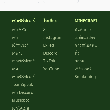
เช่าเซิร์ฟเวอร์
โซเชียล
MINECRAFT
เช่า VPS
X
บันทึกการ
เช่า
Instagram
เปลี่ยนแปลง
เซิร์ฟเวอร์
Exiled
การสนับสนุน
เฉพาะ
Discord
ตั๋ว
เช่าเซิร์ฟเวอร์
TikTok
สถานะ
เกม
YouTube
เซิร์ฟเวอร์
เช่าเซิร์ฟเวอร์
Smokeping
TeamSpeak
เช่า Discord
Musicbot
เช่าโดเมน