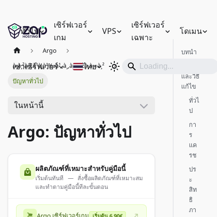
เซิร์ฟเวอร์
เซิร์ฟเวอร์
ทั่วไป
VPS
โดเมน
เกม
เฉพาะ
Argo
บทนำ
เช่าเซิร์ฟเวอร์
ไทย
à¸à¸²à¸£à¹à¸à¹‰à¹„à¸‚à¸›à¸±à¸à¸«à¸²
ปัญหา
และวิธี
ปัญหาทั่วไป
แก้ไข
ทั่วไ
ในหน้านี้
ป
กา
Argo: ปัญหาทั่วไป
ร
แค
รช
ผลิตภัณฑ์ที่เหมาะสำหรับคู่มือนี้
ปร
เริ่มต้นทันที — สั่งซื้อผลิตภัณฑ์ที่เหมาะสม
ะ
และทำตามคู่มือนี้ทีละขั้นตอน
สิท
ธิ
ภา
Argo เซิร์ฟเวอร์เกม
เริ่มต้น 6.90€