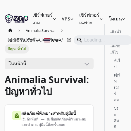
เซิร์ฟเวอร์
เซิร์ฟเวอร์
ทั่วไป
VPS
โดเมน
เกม
เฉพาะ
Animalia Survival
แนะนำ
เช่าเซิร์ฟเวอร์
ไทย
à¸à¸²à¸£à¹à¸à¹‰à¹„à¸‚à¸›à¸±à¸à¸«à¸²
ปัญหา
และวิธี
ปัญหาทั่วไป
แก้ไข
ทั่วไ
ในหน้านี้
ป
เซิร์
Animalia Survival:
ฟ
เวอ
ปัญหาทั่วไป
ร์
ล่ม
ปร
ผลิตภัณฑ์ที่เหมาะสำหรับคู่มือนี้
ะ
เริ่มต้นทันที — สั่งซื้อผลิตภัณฑ์ที่เหมาะสม
สิท
และทำตามคู่มือนี้ทีละขั้นตอน
ธิ