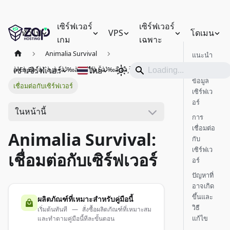
เซิร์ฟเวอร์
เซิร์ฟเวอร์
ทั่วไป
VPS
โดเมน
เกม
เฉพาะ
Animalia Survival
แนะนำ
เช่าเซิร์ฟเวอร์
ไทย
à¹€à¸£à¸´à¹ˆà¸¡à¸•à¹‰à¸™à¹ƒà¸Šà¹‰à¸‡à¸²à¸™
รับ
ข้อมูล
เชื่อมต่อกับเซิร์ฟเวอร์
เซิร์ฟเว
อร์
ในหน้านี้
การ
เชื่อมต่อ
Animalia Survival:
กับ
เซิร์ฟเว
เชื่อมต่อกับเซิร์ฟเวอร์
อร์
ปัญหาที่
อาจเกิด
ขึ้นและ
ผลิตภัณฑ์ที่เหมาะสำหรับคู่มือนี้
วิธี
เริ่มต้นทันที — สั่งซื้อผลิตภัณฑ์ที่เหมาะสม
แก้ไข
และทำตามคู่มือนี้ทีละขั้นตอน