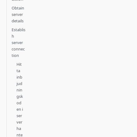
Obtain
server
details
Establis
h
server
connec
tion
Hit
ta
inb
jud
nin
gsk
od
en i
ser
ver
ha
nte