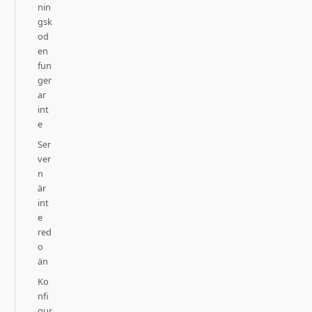
nin
gsk
od
en
fun
ger
ar
int
e
Ser
ver
n
är
int
e
red
o
än
Ko
nfi
gur