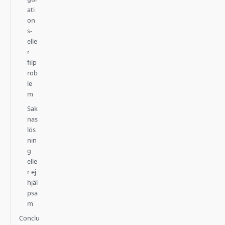
ati
on
s-
elle
r
filp
rob
le
m
Sak
nas
lös
nin
g
elle
r ej
hjäl
psa
m
Conclu