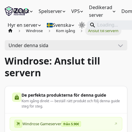
Dedikerad
Allmänt
Spelserver
VPS
Dom
server
Hyr en server
Svenska
Windrose
Kom igång
Anslut till servern
Under denna sida
Windrose: Anslut till
servern
De perfekta produkterna för denna guide
Kom igång direkt — beställ rätt produkt och följ denna guide
steg för steg.
Windrose Gameserver
från 5.90€