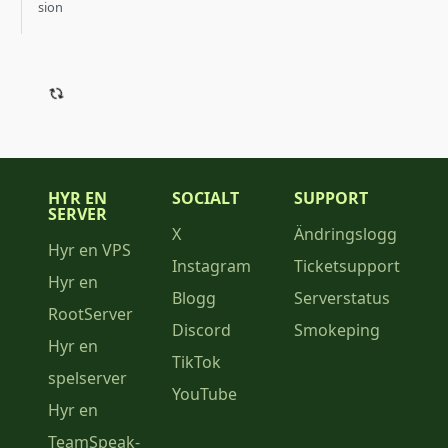
sion
HYR EN
SOCIALT
SUPPORT
SERVER
X
Ändringslogg
Hyr en VPS
Instagram
Ticketsupport
Hyr en
Blogg
Serverstatus
RootServer
Discord
Smokeping
Hyr en
TikTok
spelserver
YouTube
Hyr en
TeamSpeak-