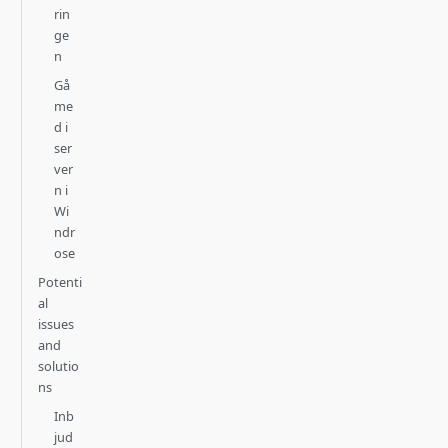
rin
ge
n
Gå
me
d i
ser
ver
n i
Wi
ndr
ose
Potenti
al
issues
and
solutio
ns
Inb
jud