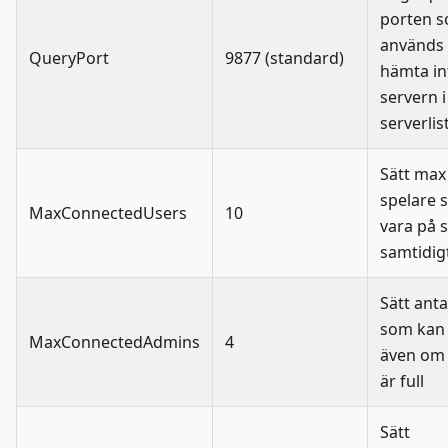
porten 
används 
QueryPort
9877 (standard)
hämta i
servern i
serverlis
Sätt max
spelare 
MaxConnectedUsers
10
vara på 
samtidig
Sätt ant
som kan 
MaxConnectedAdmins
4
även om 
är full
Sätt