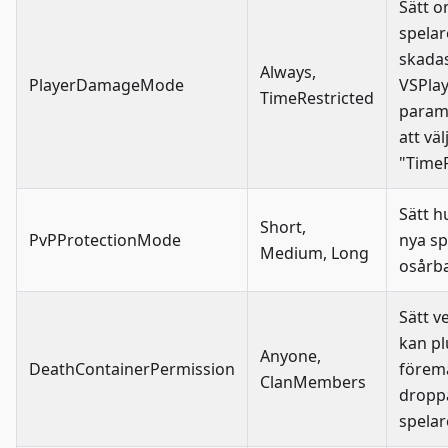
Sätt 
spelar
skada
Always,
PlayerDamageMode
VSPlay
TimeRestricted
param
att väl
"TimeR
Sätt h
Short,
PvPProtectionMode
nya sp
Medium, Long
osårb
Sätt 
kan p
Anyone,
DeathContainerPermission
förem
ClanMembers
dropp
spelar