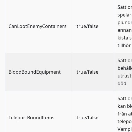
Sätt 
spelar
plund
CanLootEnemyContainers
true/false
annan
kista 
tillhö
Sätt 
behåll
BloodBoundEquipment
true/false
utrust
död
Sätt 
kan bl
från a
TeleportBoundItems
true/false
telepo
Vampi