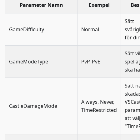
Parameter Namn
Exempel
Bes
Sätt
GameDifficulty
Normal
svåri
för di
Sätt v
GameModeType
PvP, PvE
spellä
ska ha
Sätt n
skada
Always, Never,
VSCast
CastleDamageMode
TimeRestricted
param
att väl
"TimeR