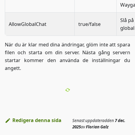
Wayga
Slå på 
AllowGlobalChat
true/false
global
När du är klar med dina ändringar, glöm inte att spara
filen och starta om din server. Nästa gång servern
startar kommer den använda de inställningar du
angett.
Redigera denna sida
Senast uppdaterad
den
7 dec.
2025
av
Florian Galz