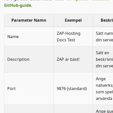
GitHub-guide
.
Parameter Namn
Exempel
Beskr
ZAP-Hosting
Sätt nam
Name
Docs Test
din serv
Sätt en
Description
ZAP är bäst!
beskrivn
din serv
Ange
nätverks
Port
9876 (standard)
som spel
använda
Ange que