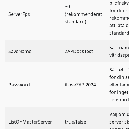
bildfrek
30
för din se
ServerFps
(rekommenderat
rekomme
standard)
att låta 
standar
Sätt nam
SaveName
ZAPDocsTest
världssp
Sätt ett 
för din s
Password
iLoveZAP!2024
eller lä
för inget
lösenord
Välj om 
ListOnMasterServer
true/false
server ska