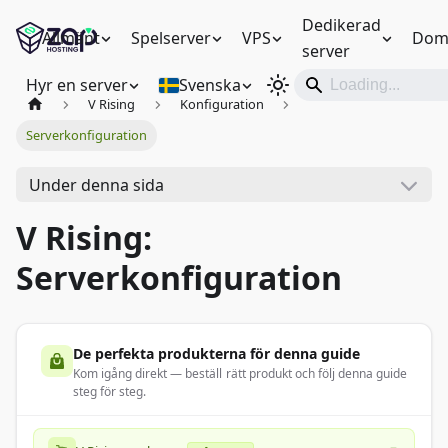
Dedikerad
Allmänt
Spelserver
VPS
Dom
server
Hyr en server
Svenska
V Rising
Konfiguration
Serverkonfiguration
Under denna sida
V Rising:
Serverkonfiguration
De perfekta produkterna för denna guide
Kom igång direkt — beställ rätt produkt och följ denna guide
steg för steg.