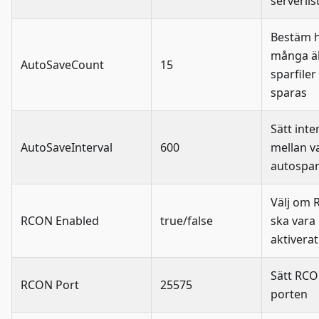
serverlis
Bestäm 
många ä
AutoSaveCount
15
sparfile
sparas
Sätt inte
AutoSaveInterval
600
mellan v
autospa
Välj om
RCON Enabled
true/false
ska vara
aktiverat
Sätt RCO
RCON Port
25575
porten