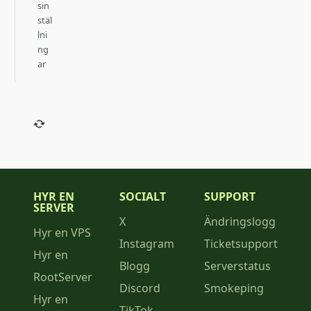
sin
stäl
lni
ng
ar
HYR EN
SOCIALT
SUPPORT
SERVER
X
Ändringslogg
Hyr en VPS
Instagram
Ticketsupport
Hyr en
Blogg
Serverstatus
RootServer
Discord
Smokeping
Hyr en
TikTok