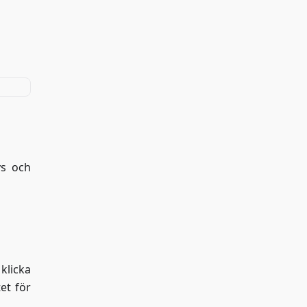
vs och
 klicka
tet för