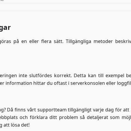
gar
göras på en eller flera sätt. Tillgängliga metoder beskri
ieringen inte slutfördes korrekt. Detta kan till exempel b
Mer information hittar du oftast i serverkonsolen eller loggfi
? Då finns vårt supportteam tillgängligt varje dag för att 
bplats och förklara ditt problem så detaljerat som möjli
g att lösa det!