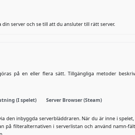
 server och se till att du ansluter till rätt server.
göras på en eller flera sätt. Tillgängliga metoder beskri
tning (I spelet)
Server Browser (Steam)
 via den inbyggda serverbläddraren. När du är inne i spelet,
an på filteralternativen i serverlistan och använd namn-fäl
n.