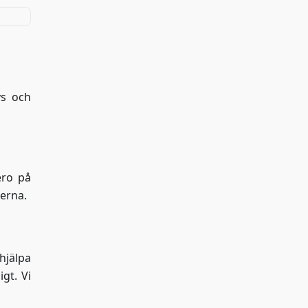
vs och
ero på
lerna.
hjälpa
gt. Vi