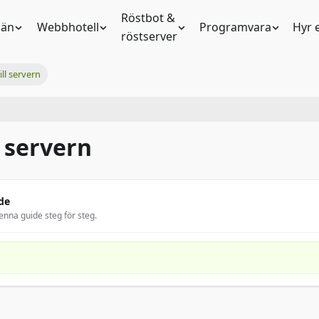
Röstbot &
än
Webbhotell
Programvara
Hyr 
röstserver
ill servern
l servern
de
enna guide steg för steg.