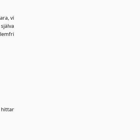
ra, vi
själva
lemfri
hittar