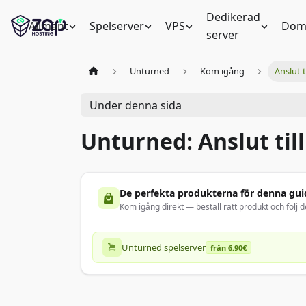
Dedikerad
Allmänt
Spelserver
VPS
Dom
server
Unturned
Kom igång
Anslut t
Under denna sida
Unturned: Anslut til
De perfekta produkterna för denna gui
Kom igång direkt — beställ rätt produkt och följ d
Unturned spelserver
från 6.90€