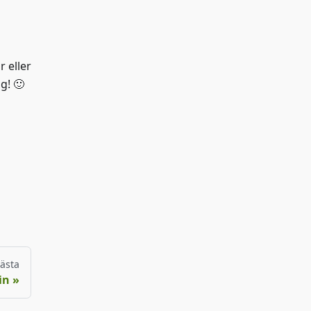
r eller
g! 🙂
ästa
in