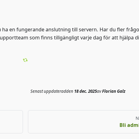
u ha en fungerande anslutning till servern. Har du fler frågo
upportteam som finns tillgängligt varje dag för att hjälpa di
Senast uppdaterad
den
18 dec. 2025
av
Florian Galz
N
Bli adm