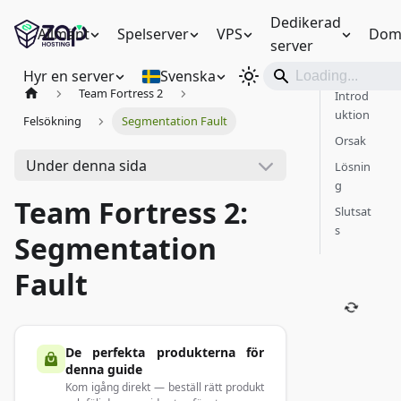
Dedikerad
Allmänt
Spelserver
VPS
Dom
server
Hyr en server
Svenska
Team Fortress 2
Introd
uktion
Felsökning
Segmentation Fault
Orsak
Under denna sida
Lösnin
g
Team Fortress 2:
Slutsat
s
Segmentation
Fault
De perfekta produkterna för
denna guide
Kom igång direkt — beställ rätt produkt