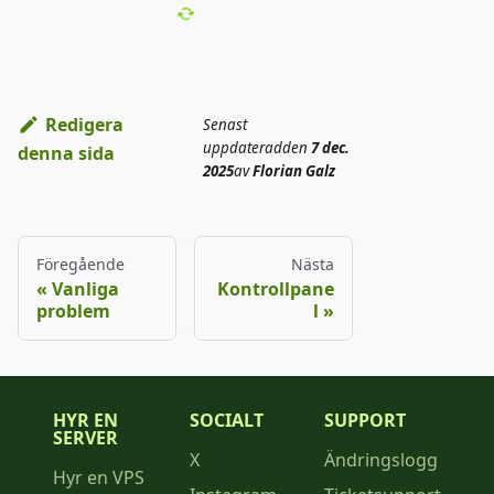
Redigera
Senast
uppdaterad
den
7 dec.
denna sida
2025
av
Florian Galz
Föregående
Nästa
Vanliga
Kontrollpane
problem
l
HYR EN
SOCIALT
SUPPORT
SERVER
X
Ändringslogg
Hyr en VPS