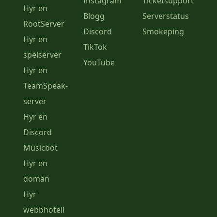
Instagram
Ticketsupport
Hyr en
Blogg
Serverstatus
RootServer
Discord
Smokeping
Hyr en
TikTok
spelserver
YouTube
Hyr en
TeamSpeak-
server
Hyr en
Discord
Musicbot
Hyr en
domän
Hyr
webbhotell