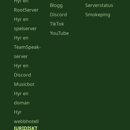
Hyr en
Blogg
Serverstatus
RootServer
Discord
Smokeping
Hyr en
TikTok
spelserver
YouTube
Hyr en
TeamSpeak-
server
Hyr en
Discord
Musicbot
Hyr en
domän
Hyr
webbhotell
JURIDISKT