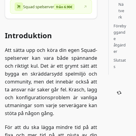
Nä
Squad spelserver
från 6.90€
tve
rk
Föreby
ggand
Introduktion
e
åtgärd
Att sätta upp och köra din egen Squad-
er
spelserver kan vara både spännande
Slutsat
och riktigt kul. Det är ett grymt sätt att
s
bygga en skräddarsydd spelmiljö och
community, men det innebär också att
ta ansvar när saker går fel. Krasch, lagg
och konfigurationsproblem är vanliga
utmaningar som varje serverägare kan
stöta på någon gång.
För att du ska lägga mindre tid på att
fixa och mer tid på att njuta av din