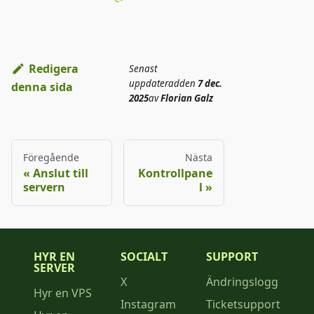
Redigera
Senast
uppdaterad
den
7 dec.
denna sida
2025
av
Florian Galz
Föregående
Nästa
Anslut till
Kontrollpane
servern
l
HYR EN
SOCIALT
SUPPORT
SERVER
X
Ändringslogg
Hyr en VPS
Instagram
Ticketsupport