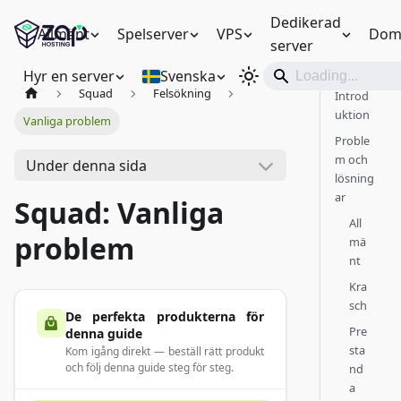
Dedikerad
Allmänt
Spelserver
VPS
Dom
server
Hyr en server
Svenska
Squad
Felsökning
Introd
uktion
Vanliga problem
Proble
m och
Under denna sida
lösning
ar
Squad: Vanliga
All
problem
mä
nt
Kra
sch
De perfekta produkterna för
Pre
denna guide
sta
Kom igång direkt — beställ rätt produkt
och följ denna guide steg för steg.
nd
a