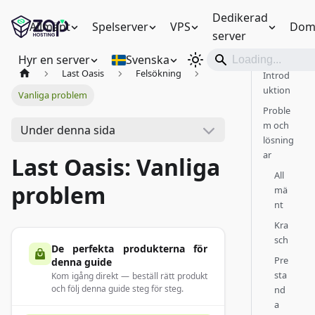
Dedikerad
Allmänt
Spelserver
VPS
Dom
server
Hyr en server
Svenska
Last Oasis
Felsökning
Introd
uktion
Vanliga problem
Proble
m och
Under denna sida
lösning
ar
Last Oasis: Vanliga
All
problem
mä
nt
Kra
sch
De perfekta produkterna för
Pre
denna guide
sta
Kom igång direkt — beställ rätt produkt
och följ denna guide steg för steg.
nd
a