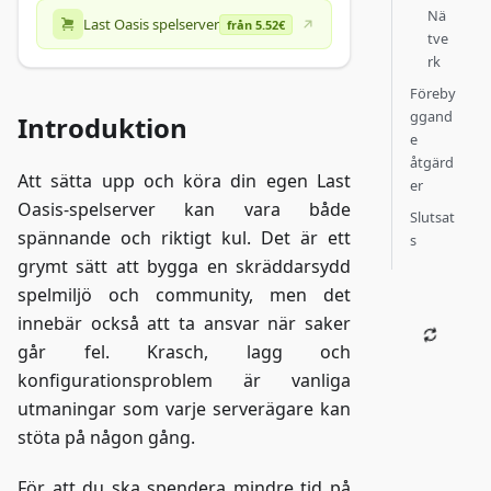
Nä
Last Oasis spelserver
från 5.52€
tve
rk
Föreby
ggand
Introduktion
e
åtgärd
Att sätta upp och köra din egen Last
er
Oasis-spelserver kan vara både
Slutsat
spännande och riktigt kul. Det är ett
s
grymt sätt att bygga en skräddarsydd
spelmiljö och community, men det
innebär också att ta ansvar när saker
går fel. Krasch, lagg och
konfigurationsproblem är vanliga
utmaningar som varje serverägare kan
stöta på någon gång.
För att du ska spendera mindre tid på