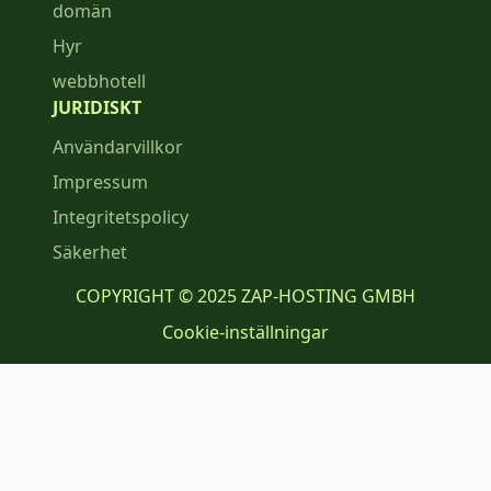
domän
Hyr
webbhotell
JURIDISKT
Användarvillkor
Impressum
Integritetspolicy
Säkerhet
COPYRIGHT © 2025 ZAP-HOSTING GMBH
Cookie-inställningar