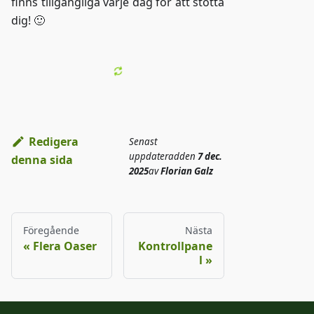
finns tillgängliga varje dag för att stötta
dig! 🙂
Redigera
Senast
uppdaterad
den
7 dec.
denna sida
2025
av
Florian Galz
Föregående
Nästa
Flera Oaser
Kontrollpane
l