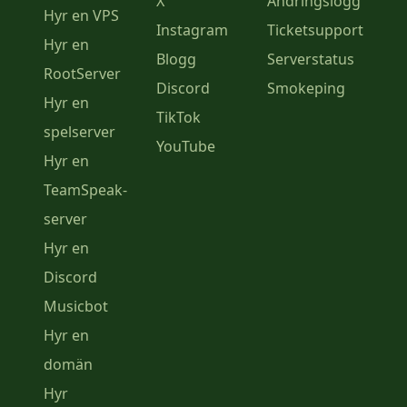
X
Ändringslogg
Hyr en VPS
Instagram
Ticketsupport
Hyr en
Blogg
Serverstatus
RootServer
Discord
Smokeping
Hyr en
TikTok
spelserver
YouTube
Hyr en
TeamSpeak-
server
Hyr en
Discord
Musicbot
Hyr en
domän
Hyr