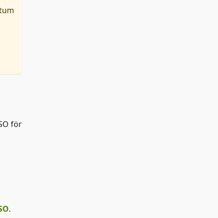
atum
SO för
ISO
.