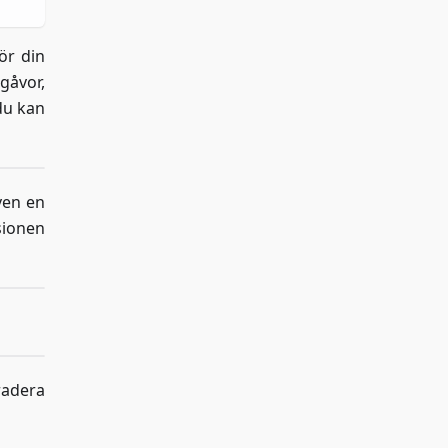
ör din
gåvor,
du kan
även en
sionen
radera