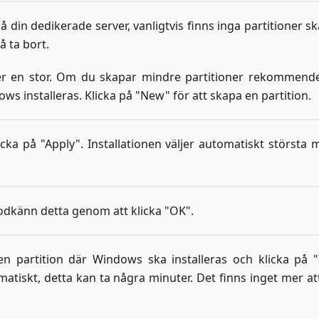
å din dedikerade server, vanligtvis finns inga partitioner s
 ta bort.
ler en stor. Om du skapar mindre partitioner rekommende
s installeras. Klicka på "New" för att skapa en partition.
icka på "Apply". Installationen väljer automatiskt största m
odkänn detta genom att klicka "OK".
en partition där Windows ska installeras och klicka på "
atiskt, detta kan ta några minuter. Det finns inget mer at