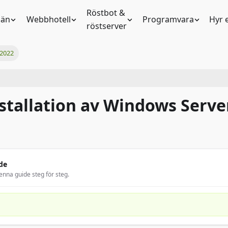
Röstbot &
än
Webbhotell
Programvara
Hyr 
röstserver
 2022
stallation av Windows Serve
de
enna guide steg för steg.