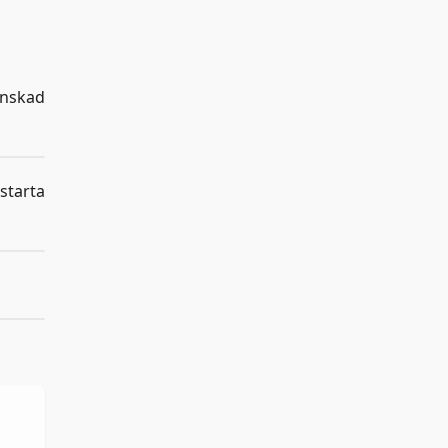
 önskad
starta