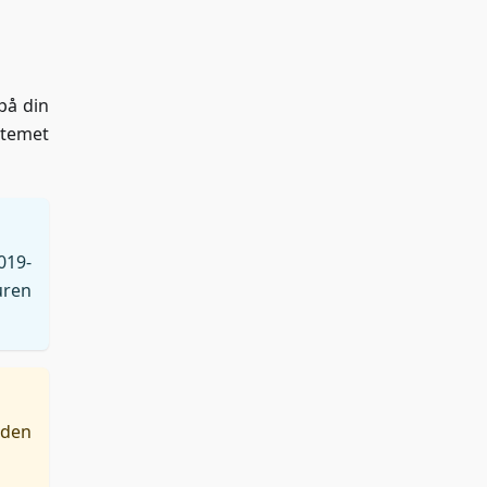
på din
stemet
019-
uren
 den