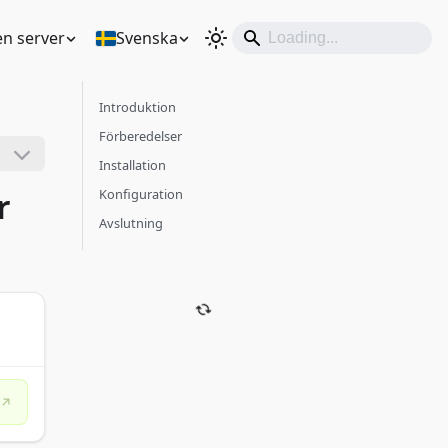
en server
Svenska
Introduktion
Förberedelser
Installation
r
Konfiguration
Avslutning