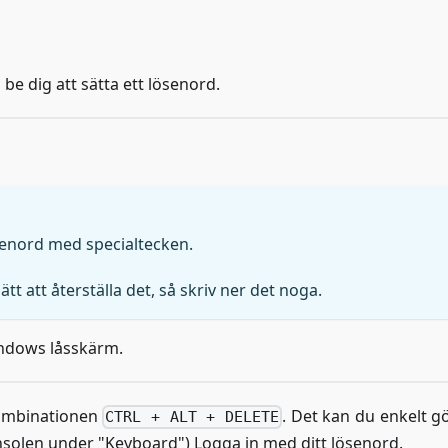
e dig att sätta ett lösenord.
senord med specialtecken.
 att återställa det, så skriv ner det noga.
indows låsskärm.
kombinationen
. Det kan du enkelt gö
CTRL + ALT + DELETE
onsolen under "Keyboard") Logga in med ditt lösenord.