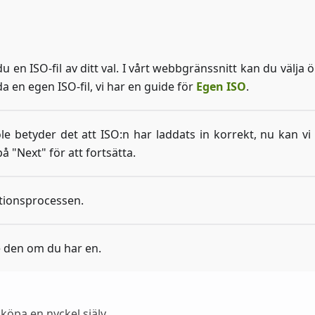
 en ISO-fil av ditt val. I vårt webbgränssnitt kan du välja
 en egen ISO-fil, vi har en guide för
Egen ISO
.
e betyder det att ISO
:n
har laddats in korrekt, nu kan vi 
å "Next" för att fortsätta.
lationsprocessen.
 den om du har en.
köpa en nyckel själv.