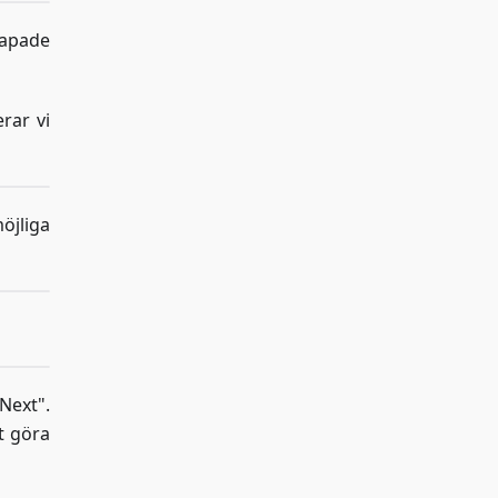
kapade
rar vi
öjliga
Next".
t göra