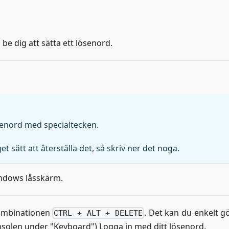
e dig att sätta ett lösenord.
senord med specialtecken.
sätt att återställa det, så skriv ner det noga.
indows låsskärm.
kombinationen
. Det kan du enkelt gö
CTRL + ALT + DELETE
onsolen under "Keyboard") Logga in med ditt lösenord.