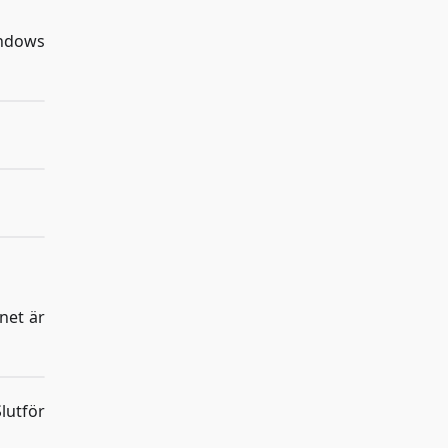
indows
net är
lutför