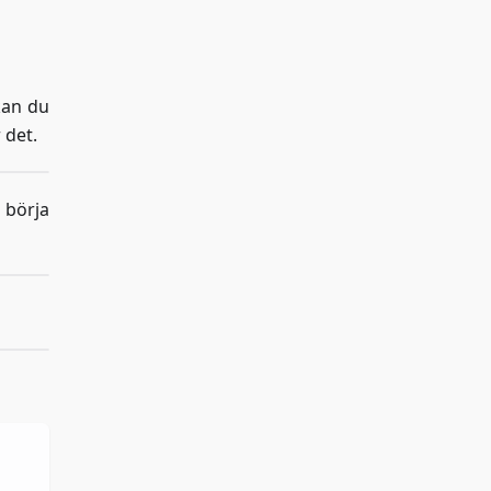
kan du
 det.
 börja