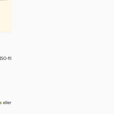
SO-fil
p
eller