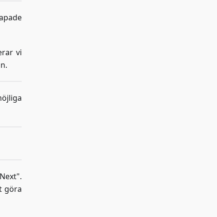
kapade
rar vi
n.
möjliga
Next".
t göra