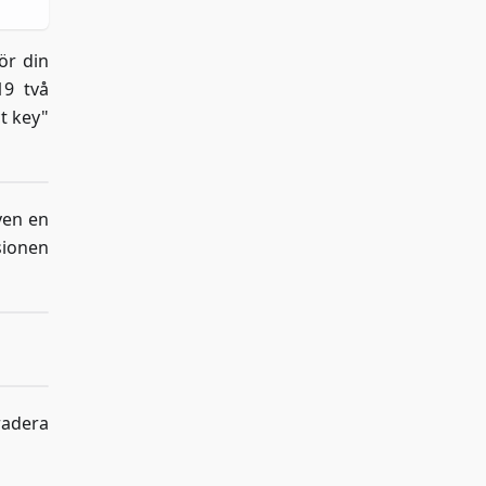
ör din
19 två
t key"
även en
sionen
radera