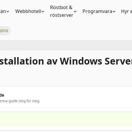
Röstbot &
än
Webbhotell
Programvara
Hyr 
röstserver
 2016
stallation av Windows Serve
de
enna guide steg för steg.