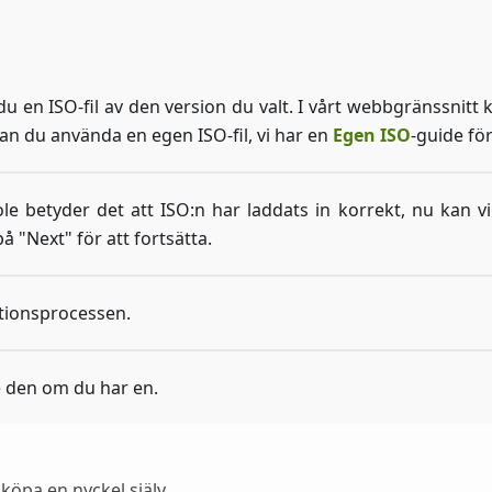
u en ISO-fil av den version du valt. I vårt webbgränssnitt 
an du använda en egen ISO-fil, vi har en
Egen ISO
-guide för
e betyder det att ISO
:n
har laddats in korrekt, nu kan vi
å "Next" för att fortsätta.
lationsprocessen.
 den om du har en.
köpa en nyckel själv.