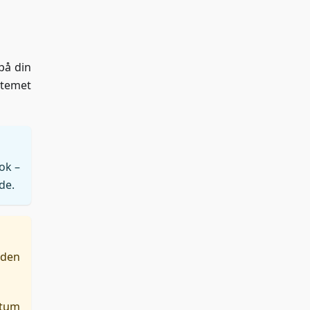
på din
stemet
ok –
de.
 den
atum