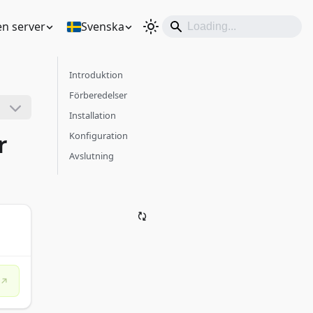
en server
Svenska
Introduktion
Förberedelser
Installation
r
Konfiguration
Avslutning