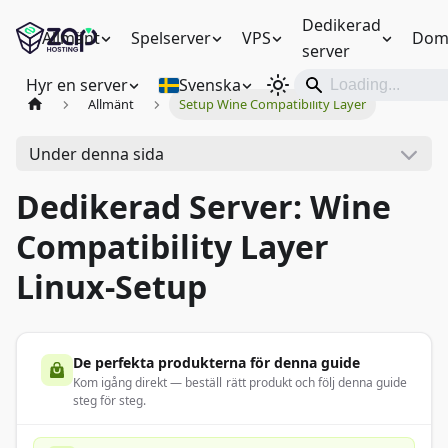
Dedikerad
Allmänt
Spelserver
VPS
Dom
server
Hyr en server
Svenska
Allmänt
Setup Wine Compatibility Layer
Under denna sida
Dedikerad Server: Wine
Compatibility Layer
Linux-Setup
De perfekta produkterna för denna guide
Kom igång direkt — beställ rätt produkt och följ denna guide
steg för steg.