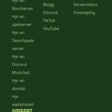
Hyr en
Blogg
Serverstatus
RootServer
Discord
Smokeping
Hyr en
TikTok
spelserver
YouTube
Hyr en
TeamSpeak-
server
Hyr en
Discord
Musicbot
Hyr en
domän
Hyr
webbhotell
JURIDISKT