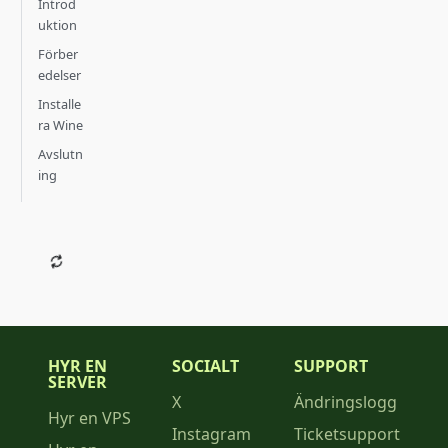
Introd
uktion
Förber
edelser
Installe
ra Wine
Avslutn
ing
HYR EN
SOCIALT
SUPPORT
SERVER
X
Ändringslogg
Hyr en VPS
Instagram
Ticketsupport