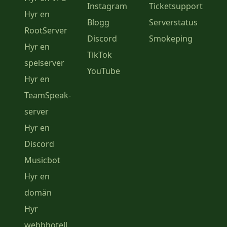
Instagram
Ticketsupport
Hyr en
Blogg
Serverstatus
RootServer
Discord
Smokeping
Hyr en
TikTok
spelserver
YouTube
Hyr en
TeamSpeak-
server
Hyr en
Discord
Musicbot
Hyr en
domän
Hyr
webbhotell