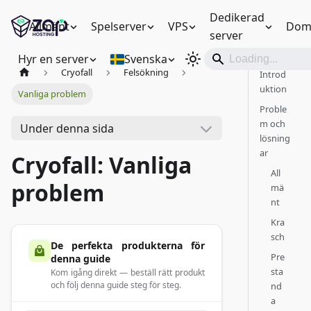
Dedikerad
Allmänt
Spelserver
VPS
Dom
server
Hyr en server
Svenska
Cryofall
Felsökning
Introd
uktion
Vanliga problem
Proble
m och
Under denna sida
lösning
ar
Cryofall: Vanliga
All
problem
mä
nt
Kra
sch
De perfekta produkterna för
Pre
denna guide
sta
Kom igång direkt — beställ rätt produkt
och följ denna guide steg för steg.
nd
a