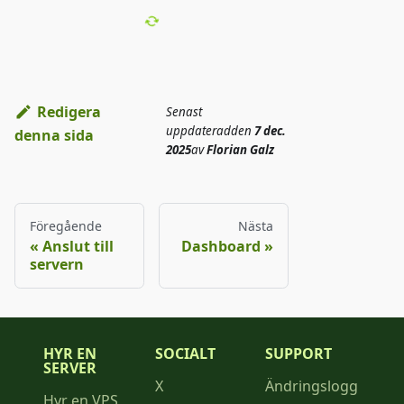
Redigera
Senast
uppdaterad
den
7 dec.
denna sida
2025
av
Florian Galz
Föregående
Nästa
Anslut till
Dashboard
servern
HYR EN
SOCIALT
SUPPORT
SERVER
X
Ändringslogg
Hyr en VPS