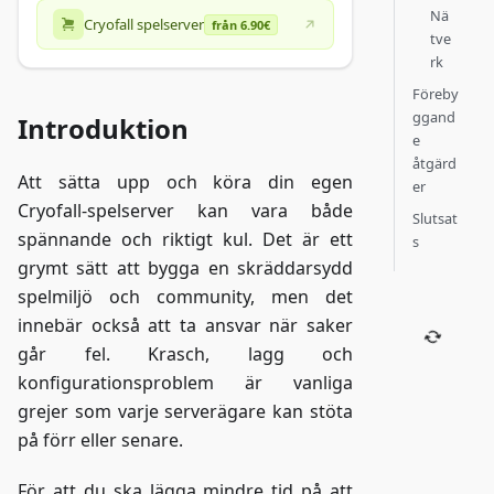
Nä
Cryofall spelserver
från 6.90€
tve
rk
Föreby
ggand
Introduktion
e
åtgärd
Att sätta upp och köra din egen
er
Cryofall-spelserver kan vara både
Slutsat
spännande och riktigt kul. Det är ett
s
grymt sätt att bygga en skräddarsydd
spelmiljö och community, men det
innebär också att ta ansvar när saker
går fel. Krasch, lagg och
konfigurationsproblem är vanliga
grejer som varje serverägare kan stöta
på förr eller senare.
För att du ska lägga mindre tid på att