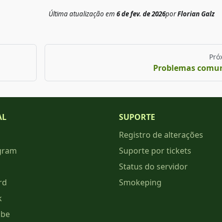
Última atualização
em
6 de fev. de 2026
por
Florian Galz
Pró
Problemas comu
AL
SUPORTE
Registro de alterações
gram
Suporte por tickets
Status do servidor
rd
Smokeping
k
ube