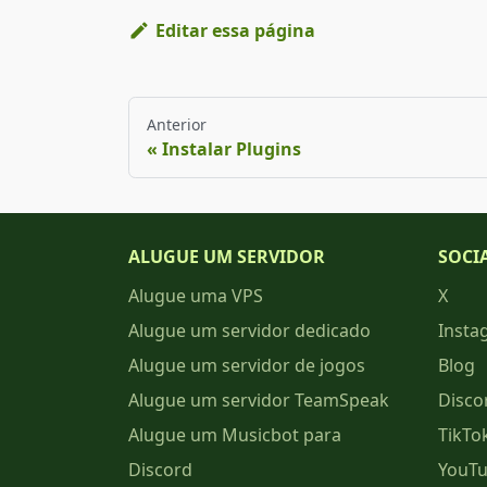
Editar essa página
Anterior
Instalar Plugins
ALUGUE UM SERVIDOR
SOCI
Alugue uma VPS
X
Alugue um servidor dedicado
Insta
Alugue um servidor de jogos
Blog
Alugue um servidor TeamSpeak
Disco
Alugue um Musicbot para
TikTo
Discord
YouT