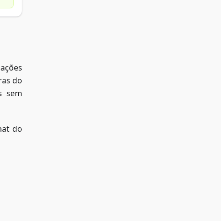
ações
ras do
es sem
hat do