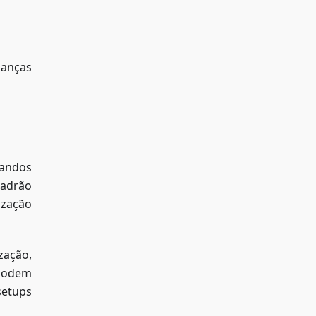
danças
andos
padrão
ização
zação,
 podem
setups