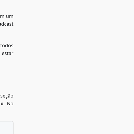
 em um
adcast
 todos
 estar
 seção
do
. No