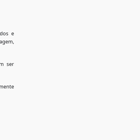
ados e
agem,
em ser
amente