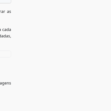
rar as
a cada
dadas,
agens