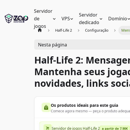
Servidor
Servidor
Geral
de
VPS
Domínio
dedicado
jogos
Half-Life 2
Configuração
Mens
Nesta página
Half-Life 2: Mensage
Mantenha seus joga
novidades, links soci
Os produtos ideais para este guia
Comece agora mesmo — peça o produto adequado
Servidor de jogos Half-Life 2
a partir de 7.90€