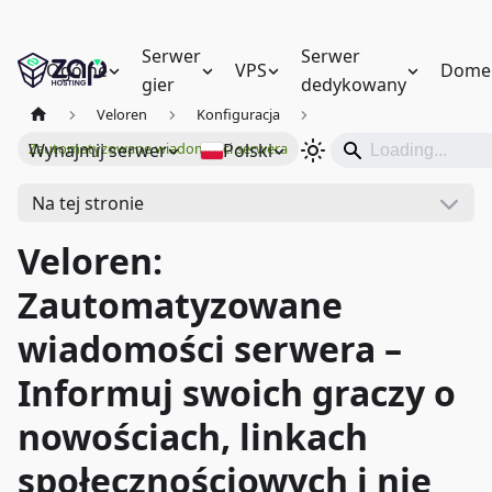
Serwer
Serwer
Ogólne
VPS
Dome
gier
dedykowany
Veloren
Konfiguracja
Wynajmij serwer
Polski
Zautomatyzowane wiadomości serwera
Na tej stronie
Veloren:
Zautomatyzowane
wiadomości serwera –
Informuj swoich graczy o
nowościach, linkach
społecznościowych i nie