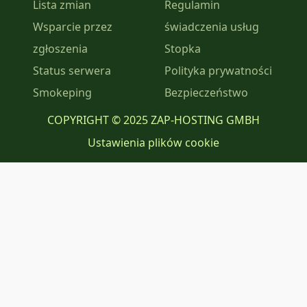
Lista zmian
Regulamin
Wsparcie przez
świadczenia usług
zgłoszenia
Stopka
Status serwera
Polityka prywatności
Smokeping
Bezpieczeństwo
COPYRIGHT © 2025 ZAP-HOSTING GMBH
Ustawienia plików cookie