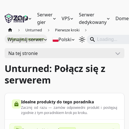
Serwer
Serwer
Ogólne
VPS
Dome
gier
dedykowany
Unturned
Pierwsze kroki
Wynajmij serwer
Polski
Połącz się z serwerem
Na tej stronie
Unturned: Połącz się z
serwerem
Idealne produkty do tego poradnika
Zacznij od razu — zamów odpowiedni produkt i postępuj
zgodnie z tym poradnikiem krok po kroku.