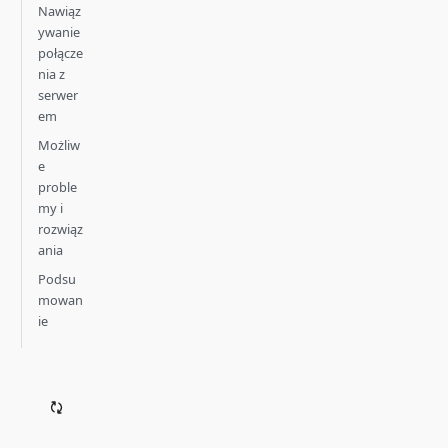
Nawiąz
ywanie
połącze
nia z
serwer
em
Możliw
e
proble
my i
rozwiąz
ania
Podsu
mowan
ie