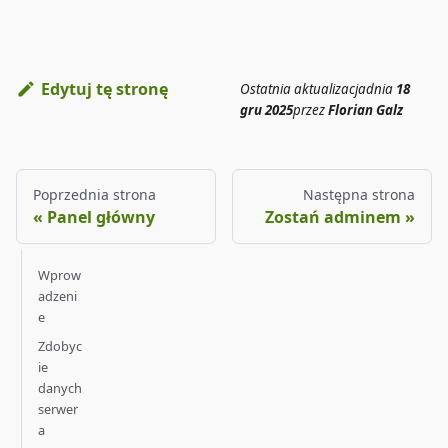
Edytuj tę stronę
Ostatnia aktualizacja
dnia
18
gru 2025
przez
Florian Galz
Poprzednia strona
Następna strona
Panel główny
Zostań adminem
Wprow
adzeni
e
Zdobyc
ie
danych
serwer
a