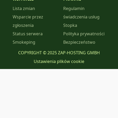
Lista zmian
Regulamin
Wsparcie przez
świadczenia usług
zgłoszenia
Stopka
Status serwera
Polityka prywatności
Smokeping
Bezpieczeństwo
COPYRIGHT © 2025 ZAP-HOSTING GMBH
Ustawienia plików cookie