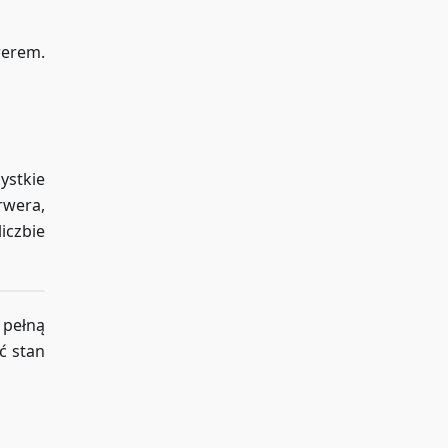
werem.
ystkie
rwera,
iczbie
 pełną
ć stan