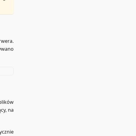
rwera.
nywano
plików
cy, na
ycznie