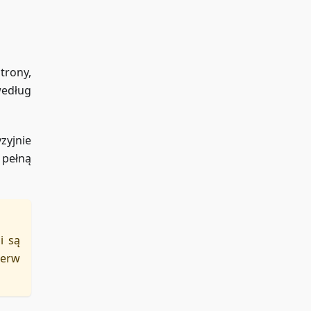
trony,
według
zyjnie
 pełną
i są
ierw