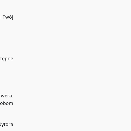
a Twój
stępne
rwera.
osobom
dytora