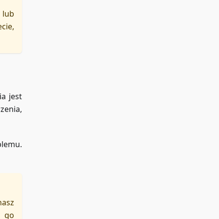
 lub
cie,
a jest
zenia,
blemu.
nasz
y go