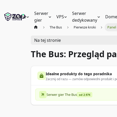
Serwer
Serwer
Ogólne
VPS
Dome
gier
dedykowany
The Bus
Pierwsze kroki
Panel
Na tej stronie
The Bus: Przegląd p
Idealne produkty do tego poradnika
Zacznij od razu — zamów odpowiedni produkt i po
Serwer gier The Bus
od 2.97€