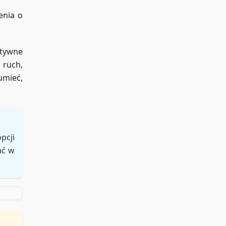
enia o
ktywne
 ruch,
umieć,
pcji
ać w