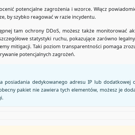
j ocenić potencjalne zagrożenia i wzorce. Włącz powiadomi
e, by szybko reagować w razie incydentu.
ostępnej tam ochrony DDoS, możesz także monitorować a
szczegółowe statystyki ruchu, pokazujące zarówno legalny
temy mitigacji. Taki poziom transparentności pomaga zroz
krywanie potencjalnych zagrożeń.
 posiadania dedykowanego adresu IP lub dodatkowej o
obecny pakiet nie zawiera tych elementów, możesz je dod
i.