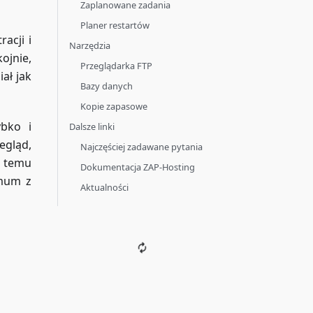
Zaplanowane zadania
Planer restartów
acji i
Narzędzia
ojnie,
Przeglądarka FTP
ał jak
Bazy danych
Kopie zapasowe
ybko i
Dalsze linki
egląd,
Najczęściej zadawane pytania
i temu
Dokumentacja ZAP-Hosting
imum z
Aktualności