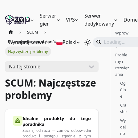
Serwer
Serwer
Ogólne
VPS
Dome
gier
dedykowany
SCUM
Wprow
adzeni
Wynajmij serwer
Polski
Rozwiązywanie problemów
e
Najczęstsze problemy
Proble
my i
Na tej stronie
rozwiąz
ania
SCUM: Najczęstsze
Og
óln
problemy
e
Cra
she
Idealne produkty do tego
Wy
poradnika
daj
Zacznij od razu — zamów odpowiedni
no
produkt i postępuj zgodnie z tym