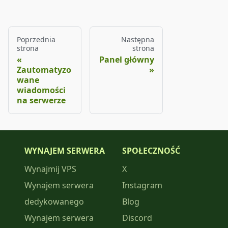
Poprzednia
Następna
strona
strona
Panel główny
Zautomatyzo
wane
wiadomości
na serwerze
WYNAJEM SERWERA
SPOŁECZNOŚĆ
Wynajmij VPS
X
Wynajem serwera
Instagram
dedykowanego
Blog
Wynajem serwera
Discord