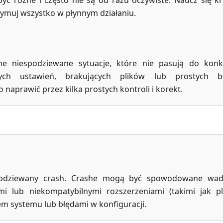
 różne i często nie są od razu oczywiste. Naucz się k
ymuj wszystko w płynnym działaniu.
 niespodziewane sytuacje, które nie pasują do konk
wych ustawień, brakujących plików lub prostych b
 naprawić przez kilka prostych kontroli i korekt.
espodziewany crash. Crashe mogą być spowodowane wa
lub niekompatybilnymi rozszerzeniami (takimi jak pl
em systemu lub błędami w konfiguracji.