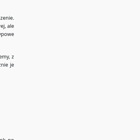
zenie.
j, ale
typowe
emy, z
nie je