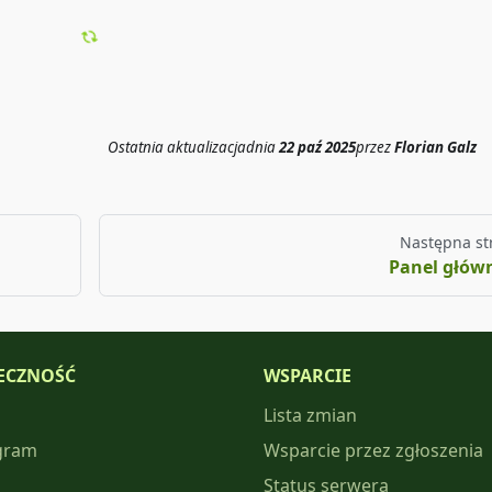
Ostatnia aktualizacja
dnia
22 paź 2025
przez
Florian Galz
Następna st
Panel głów
ECZNOŚĆ
WSPARCIE
Lista zmian
gram
Wsparcie przez zgłoszenia
Status serwera