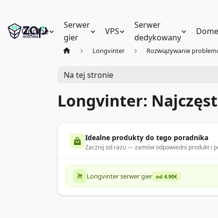
Serwer
Serwer
Ogólne
VPS
Dome
gier
dedykowany
Longvinter
Rozwiązywanie proble
Na tej stronie
Longvinter: Najczęs
Idealne produkty do tego poradnika
Zacznij od razu — zamów odpowiedni produkt i po
Longvinter serwer gier
od 4.90€