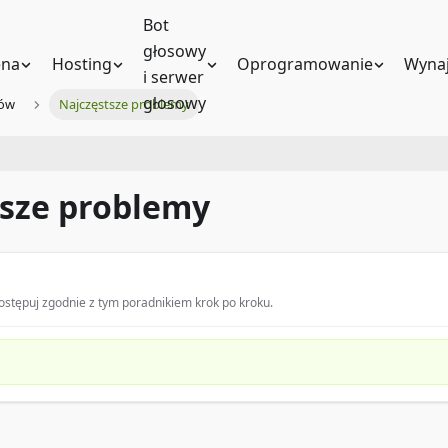
Bot
głosowy
na
Hosting
Oprogramowanie
Wynaj
i serwer
głosowy
mów
Najczęstsze problemy
tsze problemy
stępuj zgodnie z tym poradnikiem krok po kroku.