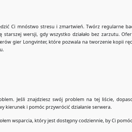
zić Ci mnóstwo stresu i zmartwień. Twórz regularne ba
starszej wersji, gdy wszystko działało bez zarzutu. Ofe
rów gier Longvinter, które pozwala na tworzenie kopii rę
u.
Dostęp do ZAP-Storage
lem. Jeśli znajdziesz swój problem na tej liście, dopa
wy kierunek i pomóc przywrócić działanie serwera.
społem wsparcia, który jest dostępny codziennie, by Ci pomóc