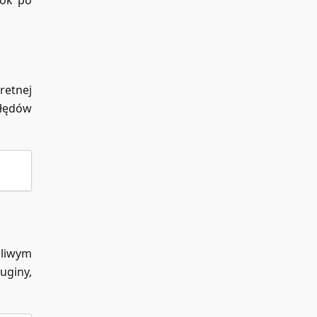
rok po
retnej
łędów
dliwym
uginy,