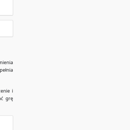
nienia
pełnia
enie i
ać grę