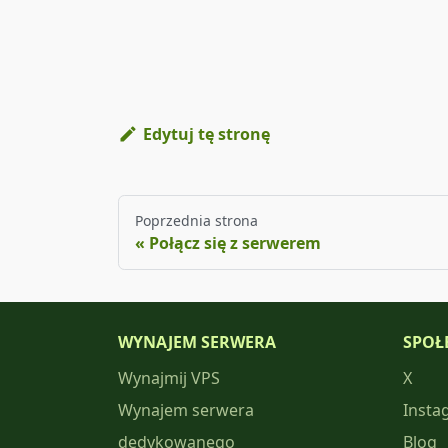
Edytuj tę stronę
Poprzednia strona
Połącz się z serwerem
WYNAJEM SERWERA
SPOŁ
Wynajmij VPS
X
Wynajem serwera
Insta
dedykowanego
Blog