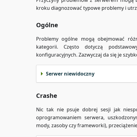
Przyczyny problemów z serwerem mogą być
kroku diagnozować typowe problemy i utrz
Ogólne
Problemy ogólne mogą obejmować różne
kategorii. Często dotyczą podstawo
konfiguracyjnych. Zazwyczaj da się je szybko
Serwer niewidoczny
Crashe
Nic tak nie psuje dobrej sesji jak ni
oprogramowaniem serwera, uszkodzonymi 
mody, zasoby czy frameworki), przeciążeni