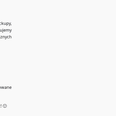
ckupy,
rujemy
cznych
sowane
! 🙂