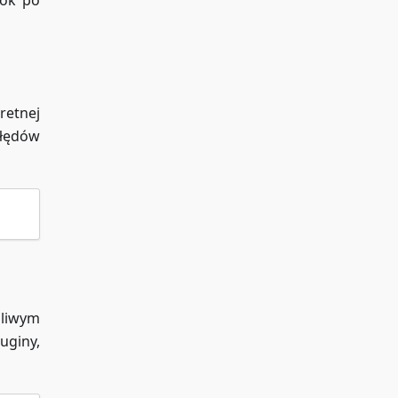
rok po
retnej
łędów
dliwym
uginy,