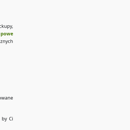
ckupy,
upowe
cznych
sowane
 by Ci