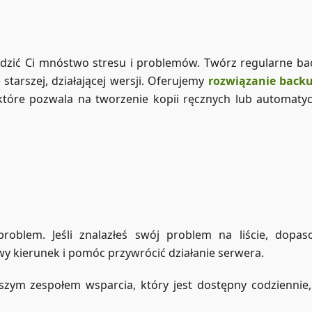
zić Ci mnóstwo stresu i problemów. Twórz regularne ba
tarszej, działającej wersji. Oferujemy
rozwiązanie back
które pozwala na tworzenie kopii ręcznych lub automaty
Dostęp do ZAP-Storage
oblem. Jeśli znalazłeś swój problem na liście, dopa
wy kierunek i pomóc przywrócić działanie serwera.
aszym zespołem wsparcia, który jest dostępny codziennie,