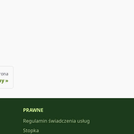
rona
ny
PRAWNE
Regulamin świadczenia usług
Stopka