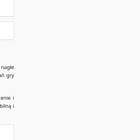
 nagłe
ań gry
enie i
ilną i