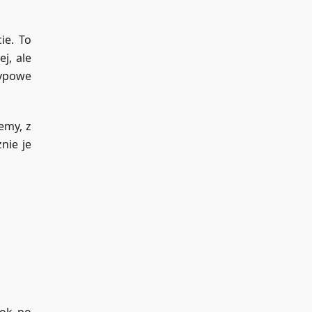
ie. To
j, ale
typowe
emy, z
nie je