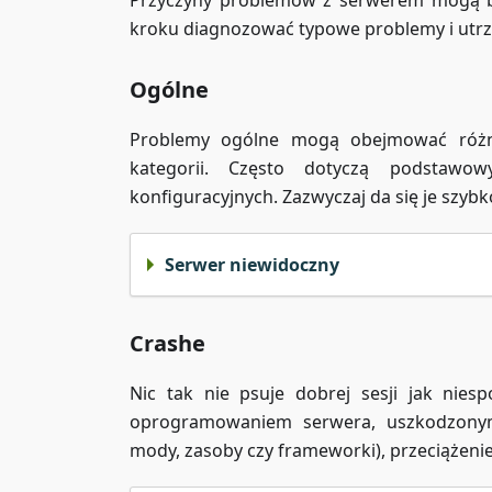
Przyczyny problemów z serwerem mogą być
kroku diagnozować typowe problemy i utrz
Ogólne
Problemy ogólne mogą obejmować różne
kategorii. Często dotyczą podstawo
konfiguracyjnych. Zazwyczaj da się je szyb
Serwer niewidoczny
Crashe
Nic tak nie psuje dobrej sesji jak ni
oprogramowaniem serwera, uszkodzonymi 
mody, zasoby czy frameworki), przeciążeni