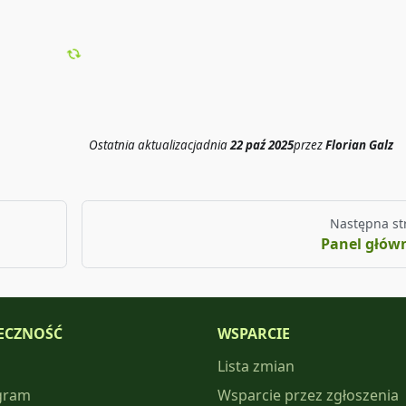
Ostatnia aktualizacja
dnia
22 paź 2025
przez
Florian Galz
Następna st
Panel głów
ECZNOŚĆ
WSPARCIE
Lista zmian
gram
Wsparcie przez zgłoszenia