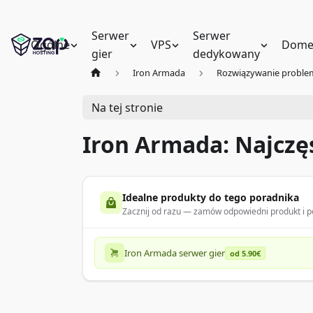
Serwer
Serwer
Ogólne
VPS
Dome
gier
dedykowany
Iron Armada
Rozwiązywanie probl
Na tej stronie
Iron Armada: Najczę
Idealne produkty do tego poradnika
Zacznij od razu — zamów odpowiedni produkt i po
Iron Armada serwer gier
od 5.90€