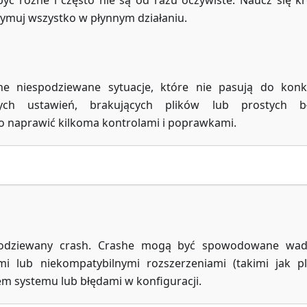
 różne i często nie są od razu oczywiste. Naucz się k
ymuj wszystko w płynnym działaniu.
 niespodziewane sytuacje, które nie pasują do konk
wych ustawień, brakujących plików lub prostych b
ko naprawić kilkoma kontrolami i poprawkami.
espodziewany crash. Crashe mogą być spowodowane wa
lub niekompatybilnymi rozszerzeniami (takimi jak pl
em systemu lub błędami w konfiguracji.