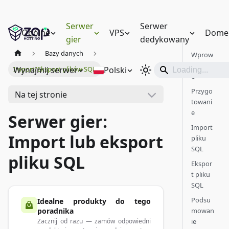
Serwer
Serwer
Ogólne
VPS
Dome
gier
dedykowany
Bazy danych
Wprow
adzeni
Wynajmij serwer
Polski
Import/Eksport plików SQL
e
Przygo
Na tej stronie
towani
e
Serwer gier:
Import
Import lub eksport
pliku
SQL
pliku SQL
Ekspor
t pliku
SQL
Podsu
Idealne produkty do tego
mowan
poradnika
ie
Zacznij od razu — zamów odpowiedni