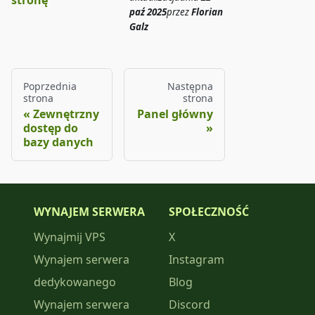
stronę
paź 2025
przez
Florian
Galz
Poprzednia
Następna
strona
strona
Zewnętrzny
Panel główny
dostęp do
bazy danych
WYNAJEM SERWERA
SPOŁECZNOŚĆ
Wynajmij VPS
X
Wynajem serwera
Instagram
dedykowanego
Blog
Wynajem serwera
Discord