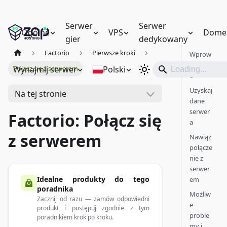
Serwer
Serwer
Ogólne
VPS
Dome
gier
dedykowany
Factorio
Pierwsze kroki
Wprow
adzeni
Wynajmij serwer
Polski
Połącz się z serwerem
e
Uzyskaj
Na tej stronie
dane
serwer
Factorio: Połącz się
a
z serwerem
Nawiąż
połącze
nie z
serwer
Idealne produkty do tego
em
poradnika
Możliw
Zacznij od razu — zamów odpowiedni
e
produkt i postępuj zgodnie z tym
proble
poradnikiem krok po kroku.
my i