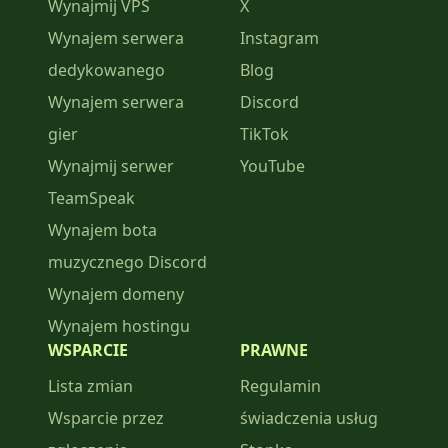
Wynajmij VPS
X
Wynajem serwera
Instagram
dedykowanego
Blog
Wynajem serwera
Discord
gier
TikTok
Wynajmij serwer
YouTube
TeamSpeak
Wynajem bota
muzycznego Discord
Wynajem domeny
Wynajem hostingu
WSPARCIE
PRAWNE
Lista zmian
Regulamin
Wsparcie przez
świadczenia usług