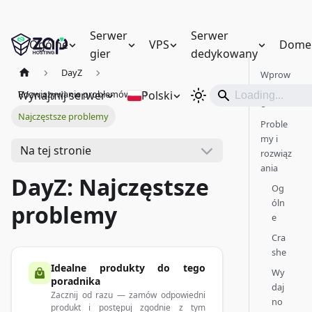
Serwer
Serwer
Ogólne
VPS
Dome
gier
dedykowany
DayZ
Wprow
adzeni
Wynajmij serwer
Polski
Rozwiązywanie problemów
e
Najczęstsze problemy
Proble
my i
Na tej stronie
rozwiąz
ania
DayZ: Najczęstsze
Og
óln
problemy
e
Cra
she
Idealne produkty do tego
Wy
poradnika
daj
Zacznij od razu — zamów odpowiedni
no
produkt i postępuj zgodnie z tym