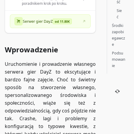
ść
poradnikiem krok po kroku.
Sie
ć
Serwer gier DayZ
od 11.80€
Środki
zapobi
egawcz
e
Wprowadzenie
Podsu
mowan
Uruchomienie i prowadzenie własnego
ie
serwera gier DayZ to ekscytujące i
bardzo fajne zajęcie. Choć to świetny
sposób na stworzenie własnego,
spersonalizowanego środowiska i
społeczności, wiąże się też z
odpowiedzialnością, gdy coś pójdzie nie
tak. Crashe, lagi i problemy z
konfiguracją to typowe kwestie, z