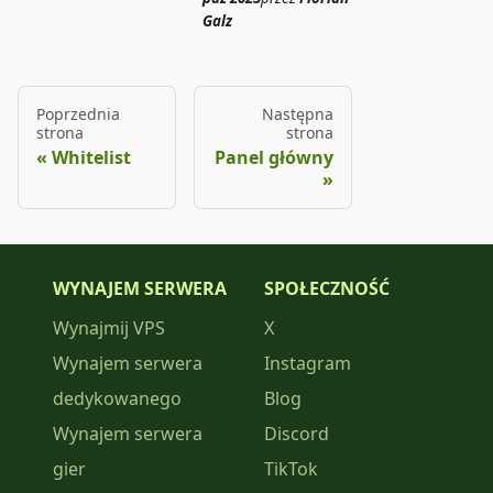
Galz
Poprzednia
Następna
strona
strona
Whitelist
Panel główny
WYNAJEM SERWERA
SPOŁECZNOŚĆ
Wynajmij VPS
X
Wynajem serwera
Instagram
dedykowanego
Blog
Wynajem serwera
Discord
gier
TikTok