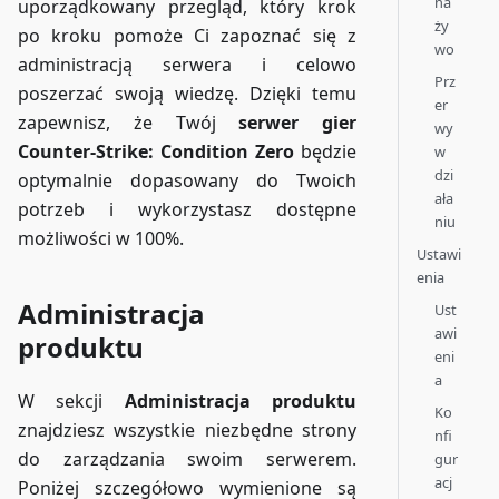
na
uporządkowany przegląd, który krok
ży
po kroku pomoże Ci zapoznać się z
wo
administracją serwera i celowo
Prz
poszerzać swoją wiedzę. Dzięki temu
er
zapewnisz, że Twój
serwer gier
wy
Counter-Strike: Condition Zero
będzie
w
dzi
optymalnie dopasowany do Twoich
ała
potrzeb i wykorzystasz dostępne
niu
możliwości w 100%.
Ustawi
enia
Administracja
Ust
awi
produktu
eni
a
W sekcji
Administracja produktu
Ko
znajdziesz wszystkie niezbędne strony
nfi
do zarządzania swoim serwerem.
gur
acj
Poniżej szczegółowo wymienione są