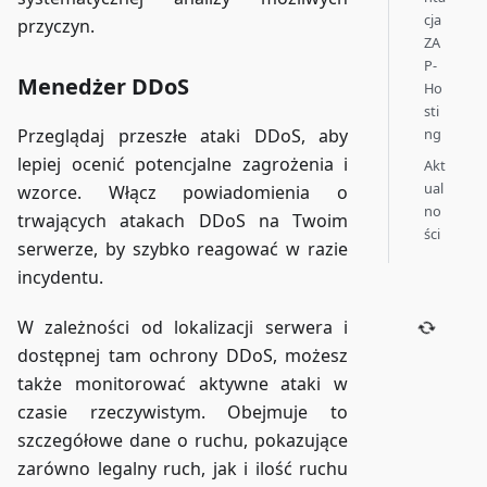
cja
przyczyn.
ZA
P-
Menedżer DDoS
Ho
sti
ng
Przeglądaj przeszłe ataki DDoS, aby
lepiej ocenić potencjalne zagrożenia i
Akt
ual
wzorce. Włącz powiadomienia o
no
trwających atakach DDoS na Twoim
ści
serwerze, by szybko reagować w razie
incydentu.
W zależności od lokalizacji serwera i
dostępnej tam ochrony DDoS, możesz
także monitorować aktywne ataki w
czasie rzeczywistym. Obejmuje to
szczegółowe dane o ruchu, pokazujące
zarówno legalny ruch, jak i ilość ruchu