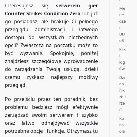
Interesujesz się
serwerem gier
Me
Counter-Strike: Condition Zero
lub już
ne
go posiadasz, ale brakuje Ci pełnego
dże
r
przeglądu administracji i łatwego
DD
dostępu do wszystkich niezbędnych
oS
opcji? Zwłaszcza na początku może to
Plik
być wyzwanie. Spokojnie, poniżej
i
znajdziesz szczegółowe wprowadzenie
log
ów
do zarządzania Twoją usługą, dzięki
czemu zyskasz najlepszy możliwy
Dzi
en
przegląd.
nik
zda
Po przejściu przez ten poradnik, bez
rze
problemu będziesz mógł efektywnie
ń
zarządzać swoim serwerem i szybko
Ko
oraz łatwo odnajdywać wszystkie
ns
potrzebne opcje i funkcje. Otrzymasz tu
ola