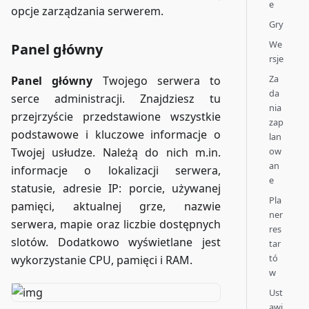
e
opcje zarządzania serwerem.
Gry
We
Panel główny
rsje
Za
Panel główny
Twojego serwera to
da
serce administracji. Znajdziesz tu
nia
przejrzyście przedstawione wszystkie
zap
podstawowe i kluczowe informacje o
lan
ow
Twojej usłudze. Należą do nich m.in.
an
informacje o lokalizacji serwera,
e
statusie, adresie IP: porcie, używanej
Pla
pamięci, aktualnej grze, nazwie
ner
serwera, mapie oraz liczbie dostępnych
res
slotów. Dodatkowo wyświetlane jest
tar
tó
wykorzystanie CPU, pamięci i RAM.
w
Ust
awi