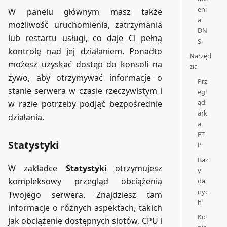
eni
W panelu głównym masz także
a
możliwość uruchomienia, zatrzymania
DN
lub restartu usługi, co daje Ci pełną
S
kontrolę nad jej działaniem. Ponadto
Narzęd
możesz uzyskać dostęp do konsoli na
zia
żywo, aby otrzymywać informacje o
Prz
stanie serwera w czasie rzeczywistym i
egl
ąd
w razie potrzeby podjąć bezpośrednie
ark
działania.
a
FT
Statystyki
P
Baz
W zakładce
Statystyki
otrzymujesz
y
kompleksowy przegląd obciążenia
da
nyc
Twojego serwera. Znajdziesz tam
h
informacje o różnych aspektach, takich
Ko
jak obciążenie dostępnych slotów, CPU i