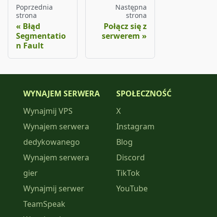
Poprzednia
Następna
strona
strona
Błąd
Połącz się z
Segmentatio
serwerem
n Fault
WYNAJEM SERWERA
SPOŁECZNOŚĆ
Wynajmij VPS
X
Wynajem serwera
Instagram
dedykowanego
Blog
Wynajem serwera
Discord
gier
TikTok
Wynajmij serwer
YouTube
TeamSpeak