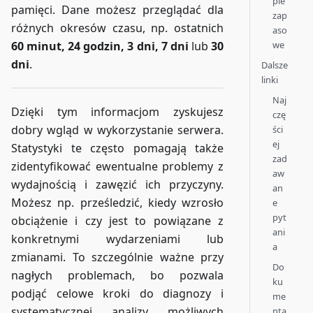
pie
pamięci. Dane możesz przeglądać dla
zap
różnych okresów czasu, np. ostatnich
aso
we
60 minut, 24 godzin, 3 dni, 7 dni
lub
30
dni
.
Dalsze
linki
Naj
Dzięki tym informacjom zyskujesz
czę
dobry wgląd w wykorzystanie serwera.
ści
ej
Statystyki te często pomagają także
zad
zidentyfikować ewentualne problemy z
aw
wydajnością i zawęzić ich przyczyny.
an
Możesz np. prześledzić, kiedy wzrosło
e
pyt
obciążenie i czy jest to powiązane z
ani
konkretnymi wydarzeniami lub
a
zmianami. To szczególnie ważne przy
Do
nagłych problemach, bo pozwala
ku
podjąć celowe kroki do diagnozy i
me
systematycznej analizy możliwych
nta