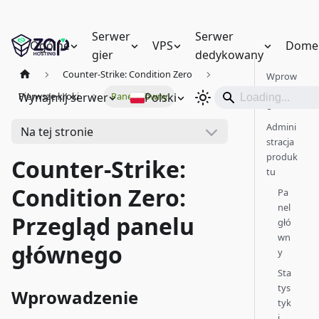
Serwer
Serwer
Ogólne
VPS
Dome
gier
dedykowany
Counter-Strike: Condition Zero
Wprow
adzeni
Wynajmij serwer
Polski
Pierwsze kroki
Panel główny
e
Admini
Na tej stronie
stracja
produk
Counter-Strike:
tu
Condition Zero:
Pa
nel
Przegląd panelu
głó
wn
głównego
y
Sta
tys
Wprowadzenie
tyk
i