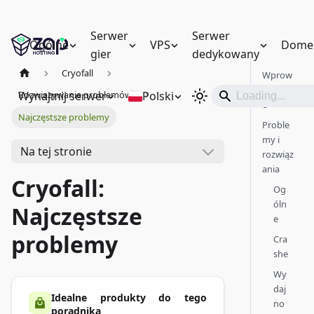
Serwer
Serwer
Ogólne
VPS
Dome
gier
dedykowany
Cryofall
Wprow
adzeni
Wynajmij serwer
Polski
Rozwiązywanie problemów
e
Najczęstsze problemy
Proble
my i
Na tej stronie
rozwiąz
ania
Cryofall:
Og
óln
Najczęstsze
e
problemy
Cra
she
Wy
daj
Idealne produkty do tego
no
poradnika