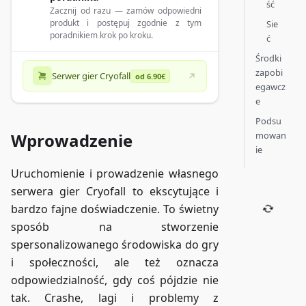
ść
Zacznij od razu — zamów odpowiedni
produkt i postępuj zgodnie z tym
Sie
poradnikiem krok po kroku.
ć
Środki
zapobi
Serwer gier Cryofall
od 6.90€
egawcz
e
Podsu
mowan
Wprowadzenie
ie
Uruchomienie i prowadzenie własnego
serwera gier Cryofall to ekscytujące i
bardzo fajne doświadczenie. To świetny
sposób na stworzenie
spersonalizowanego środowiska do gry
i społeczności, ale też oznacza
odpowiedzialność, gdy coś pójdzie nie
tak. Crashe, lagi i problemy z