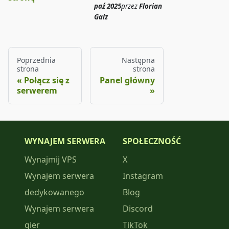
paź 2025
przez
Florian
Galz
Poprzednia
Następna
strona
strona
Połącz się z
Panel główny
serwerem
WYNAJEM SERWERA
SPOŁECZNOŚĆ
Wynajmij VPS
X
Wynajem serwera
Instagram
dedykowanego
Blog
Wynajem serwera
Discord
gier
TikTok