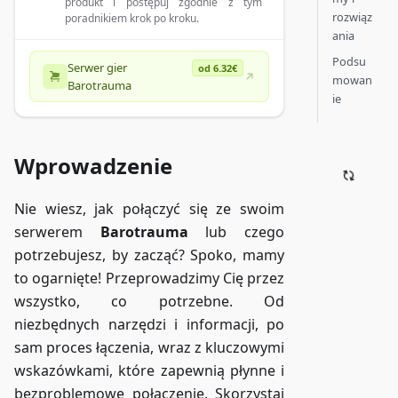
produkt i postępuj zgodnie z tym
rozwiąz
poradnikiem krok po kroku.
ania
Podsu
Serwer gier
od 6.32€
mowan
Barotrauma
ie
Wprowadzenie
Nie wiesz, jak połączyć się ze swoim
serwerem
Barotrauma
lub czego
potrzebujesz, by zacząć? Spoko, mamy
to ogarnięte! Przeprowadzimy Cię przez
wszystko, co potrzebne. Od
niezbędnych narzędzi i informacji, po
sam proces łączenia, wraz z kluczowymi
wskazówkami, które zapewnią płynne i
bezproblemowe połączenie. Skorzystaj