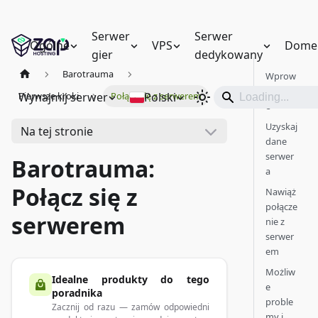
Serwer
Serwer
Ogólne
VPS
Dome
gier
dedykowany
Barotrauma
Wprow
adzeni
Wynajmij serwer
Polski
Pierwsze kroki
Połącz się z serwerem
e
Uzyskaj
Na tej stronie
dane
serwer
Barotrauma:
a
Połącz się z
Nawiąż
połącze
serwerem
nie z
serwer
em
Możliw
Idealne produkty do tego
e
poradnika
proble
Zacznij od razu — zamów odpowiedni
my i