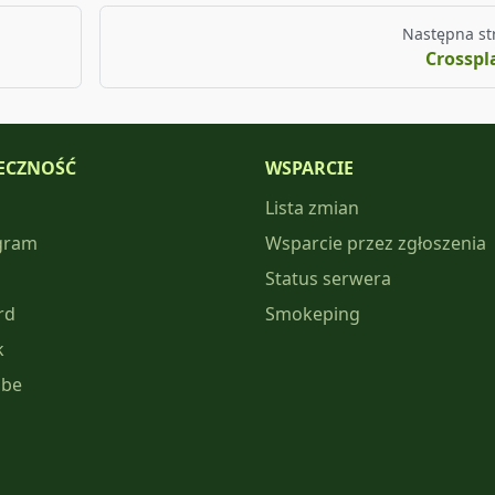
Następna st
Crosspl
ECZNOŚĆ
WSPARCIE
Lista zmian
gram
Wsparcie przez zgłoszenia
Status serwera
rd
Smokeping
k
ube