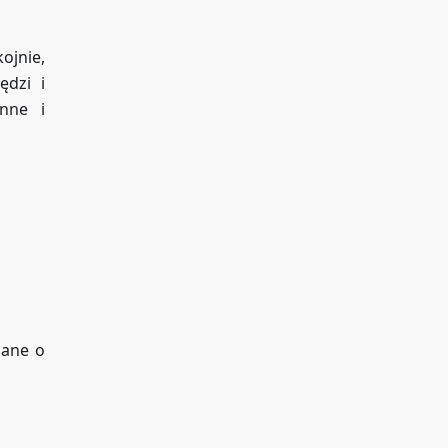
ojnie,
ędzi i
nne i
Dane o