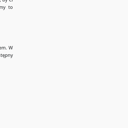
imy to
rem. W
stępny