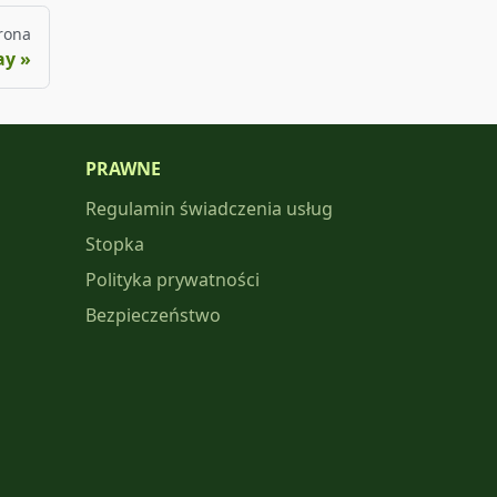
rona
ay
PRAWNE
Regulamin świadczenia usług
Stopka
Polityka prywatności
Bezpieczeństwo