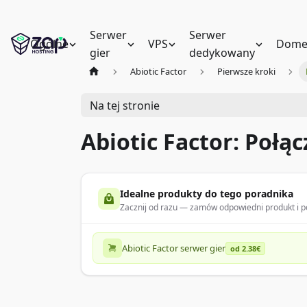
Serwer
Serwer
Ogólne
VPS
Dome
gier
dedykowany
Abiotic Factor
Pierwsze kroki
Na tej stronie
Abiotic Factor: Połą
Idealne produkty do tego poradnika
Zacznij od razu — zamów odpowiedni produkt i po
Abiotic Factor serwer gier
od 2.38€