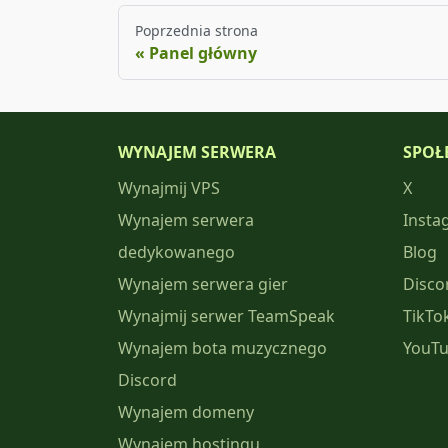
Poprzednia strona
Panel główny
WYNAJEM SERWERA
SPOŁ
Wynajmij VPS
X
Wynajem serwera
Insta
dedykowanego
Blog
Wynajem serwera gier
Disco
Wynajmij serwer TeamSpeak
TikTo
Wynajem bota muzycznego
YouT
Discord
Wynajem domeny
Wynajem hostingu