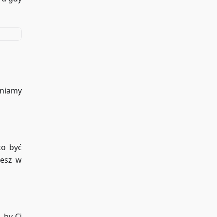
śniamy
to być
iesz w
 by Ci