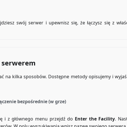
ziesz swój serwer i upewnisz się, że łączysz się z wła
z serwerem
ać na kilka sposobów. Dostępne metody opisujemy i wyja
ączenie bezpośrednie (w grze)
rę i z głównego menu przejdź do
Enter the Facility
. Nas
rwerów. W polu wyszukiwania wpisz nazwę swojego serwera,