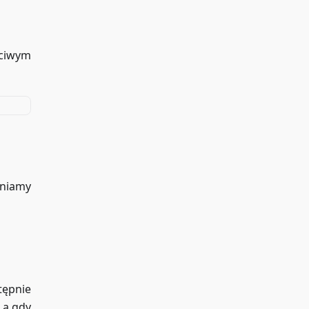
ściwym
śniamy
tępnie
 a gdy