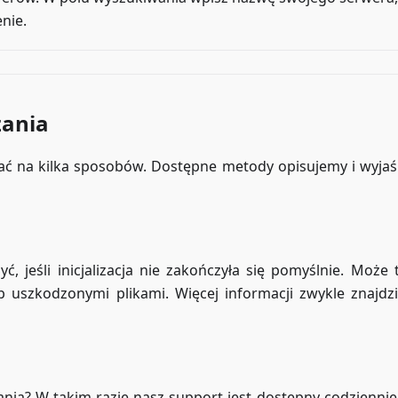
nie.
zania
ać na kilka sposobów. Dostępne metody opisujemy i wyja
, jeśli inicjalizacja nie zakończyła się pomyślnie. Może 
 uszkodzonymi plikami. Więcej informacji zwykle znajdz
ia? W takim razie nasz support jest dostępny codziennie,