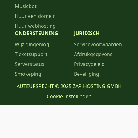
Musicbot
Huur een domein
Huur webhosting
ONDERSTEUNING
JURIDISCH
Wijzigingenlog
Servicevoorwaarden
Ticketsupport
Afdrukgegevens
Serverstatus
Privacybeleid
Smokeping
Beveiliging
AUTEURSRECHT © 2025 ZAP-HOSTING GMBH
Cookie-instellingen