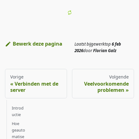
Bewerk deze pagina
Laatst bijgewerkt
op
6 feb
2026
door
Florian Galz
Vorige
Volgende
Verbinden met de
Veelvoorkomende
server
problemen
Introd
uctie
Hoe
geauto
matise