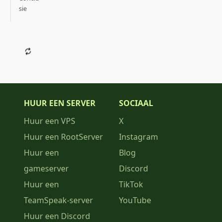
sie
HUUR EEN SERVER
SOCIAAL
Huur een VPS
X
Huur een RootServer
Instagram
Huur een
Blog
gameserver
Discord
Huur een
TikTok
TeamSpeak-server
YouTube
Huur een Discord