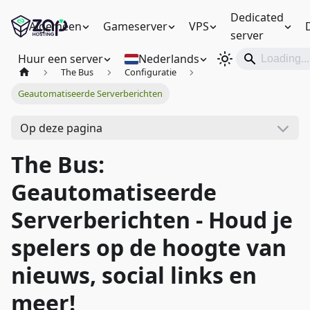
Dedicated
Algemeen
Gameserver
VPS
server
Huur een server
Nederlands
The Bus
Configuratie
Geautomatiseerde Serverberichten
Op deze pagina
The Bus:
Geautomatiseerde
Serverberichten - Houd je
spelers op de hoogte van
nieuws, social links en
meer!