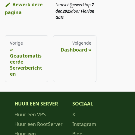
Bewerk deze
Laatst bijgewerkt
op
7
dec 2025
door
Florian
pagina
Galz
Vorige
Volgende
Dashboard
Geautomatis
eerde
Serverbericht
en
HUUR EEN SERVER
SOCIAAL
Huur een VPS
X
Huur een RootServer
Instagram
Huur een
Blog