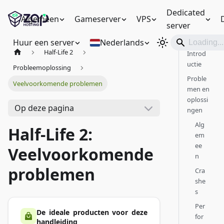
Dedicated
Algemeen
Gameserver
VPS
server
Huur een server
Nederlands
Half-Life 2
Introd
uctie
Probleemoplossing
Proble
Veelvoorkomende problemen
men en
oplossi
Op deze pagina
ngen
Alg
Half-Life 2:
em
ee
Veelvoorkomende
n
problemen
Cra
she
s
Per
De ideale producten voor deze
for
handleiding